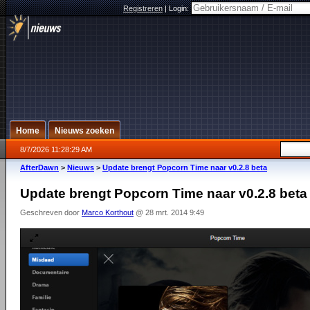
Registreren
|
Login:
Home
Nieuws zoeken
8/7/2026 11:28:29 AM
AfterDawn
>
Nieuws
>
Update brengt Popcorn Time naar v0.2.8 beta
Update brengt Popcorn Time naar v0.2.8 beta
Geschreven door
Marco Korthout
@ 28 mrt. 2014 9:49