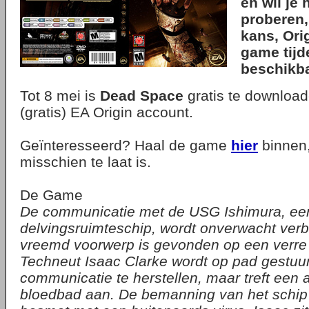
en wil je 
proberen,
kans, Orig
game tijde
beschikba
Tot 8 mei is
Dead Space
gratis te downloa
(gratis) EA Origin account.
Geïnteresseerd? Haal de game
hier
binnen,
misschien te laat is.
De Game
De communicatie met de USG Ishimura, een
delvingsruimteschip, wordt onverwacht ver
vreemd voorwerp is gevonden op een verre 
Techneut Isaac Clarke wordt op pad gestuu
communicatie te herstellen, maar treft een af
bloedbad aan. De bemanning van het schip 