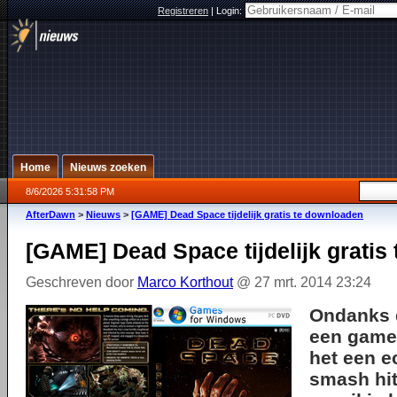
Registreren
|
Login:
Home
Nieuws zoeken
8/6/2026 5:31:58 PM
AfterDawn
>
Nieuws
>
[GAME] Dead Space tijdelijk gratis te downloaden
[GAME] Dead Space tijdelijk gratis
Geschreven door
Marco Korthout
@ 27 mrt. 2014 23:24
Ondanks 
een game i
het een ec
smash hit