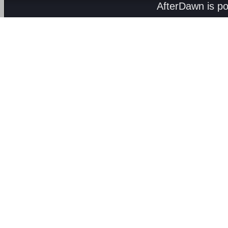
AfterDawn is p