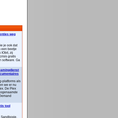
centies weg
ie je ook dat
n een beetje
IObit, zij
risis gratis
n software. Ga
reamingdienst
documentaires
-platforms als
ben we er nu
lex. De Plex
n zogenaamde
 Demand
is tool
n Sandboxie,