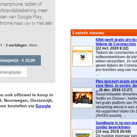
Laatste nieuws
IObit geeft gratis pro-li
tijdens de Coronacrisis
(22 mrt. 2020 8:22)
Tijdens de coronacrisis z
softwarebedrijven de pij
willen verzachten. Zo ook 
geven tijdens de Coronac
pro-licenties weg van hu
....
Plex lanceert gratis st
voor films, tv-series, 
...
(6 dec. 2019 13:27)
Naast betaalde streaming
u ook officieel te koop in
Netflix en Disney+, heb
d, Noorwegen, Oostenrijk,
het gratis platform van P
on bestellen via
Google
streaming-dienst is ee
Ad-supported Video On
(AVOD),waarbij ....
Sandboxie is nu een grat
zonder beperkingen
(14 sep. 2019 20:44)
De huidige eigenaar va