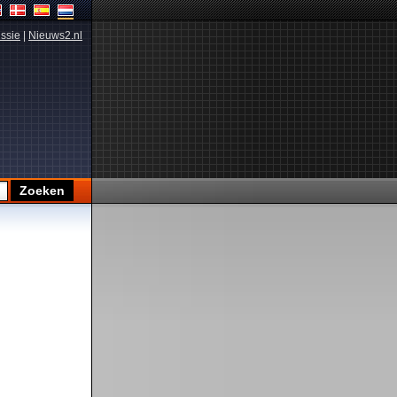
ssie
|
Nieuws2.nl