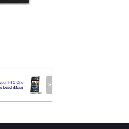
 voor HTC One
>
w beschikbaar