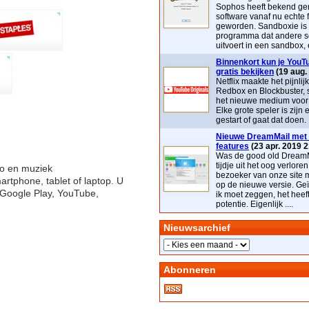
Sophos heeft bekend ge
software vanaf nu echte 
geworden. Sandboxie is
programma dat andere s
uitvoert in een sandbox, e
Binnenkort kun je YouTu
gratis bekijken
(19 aug.
Netflix maakte het pijnlij
Redbox en Blockbuster, 
het nieuwe medium voor t
Elke grote speler is zijn 
gestart of gaat dat doen. 
Nieuwe DreamMail met 
features
(23 apr. 2019 2
Was de good old DreamM
tijdje uit het oog verloren
eo en muziek
bezoeker van onze site 
tphone, tablet of laptop. U
op de nieuwe versie. Geï
 Google Play, YouTube,
ik moet zeggen, het heef
potentie. Eigenlijk ....
Nieuwsarchief
Abonneren