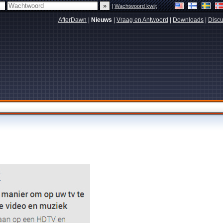
|
Wachtwoord kwijt
AfterDawn
|
Nieuws
|
Vraag en Antwoord
|
Downloads
|
Discu