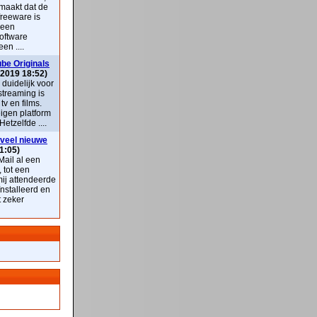
maakt dat de
freeware is
 een
oftware
en ....
be Originals
 2019 18:52)
k duidelijk voor
streaming is
v en films.
eigen platform
Hetzelfde ....
veel nieuwe
1:05)
ail al een
, tot een
mij attendeerde
nstalleerd en
t zeker