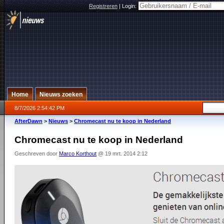
Registreren
|
Login:
Home
Nieuws zoeken
8/7/2026 2:54:42 PM
AfterDawn
>
Nieuws
>
Chromecast nu te koop in Nederland
Chromecast nu te koop in Nederland
Geschreven door
Marco Korthout
@ 19 mrt. 2014 2:12