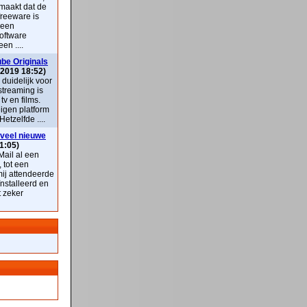
maakt dat de
freeware is
 een
oftware
en ....
be Originals
 2019 18:52)
k duidelijk voor
streaming is
v en films.
eigen platform
Hetzelfde ....
veel nieuwe
1:05)
ail al een
, tot een
mij attendeerde
nstalleerd en
t zeker