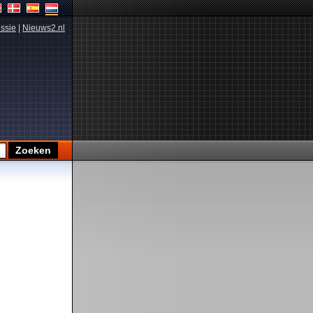
ssie
|
Nieuws2.nl