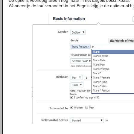
De optie is voorlopig alleen nog maar in het Engels beschikbaar.
Wanneer je de taal verandert in het Engels krijg je de optie er al bij