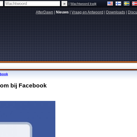
|
Wachtwoord kwijt
AfterDawn
|
Nieuws
|
Vraag en Antwoord
|
Downloads
|
Discu
ebook
kom bij Facebook