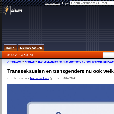
Registreren
|
Login:
Home
Nieuws zoeken
8/6/2026 8:36:28 PM
AfterDawn
>
Nieuws
>
Transseksuelen en transgenders nu ook welkom bij Fac
Transseksuelen en transgenders nu ook wel
Geschreven door
Marco Korthout
@ 13 feb. 2014 20:40