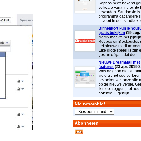
Sophos heeft bekend ge
.
software vanaf nu echte 
geworden. Sandboxie is
programma dat andere s
uitvoert in een sandbox, e
Binnenkort kun je YouTu
gratis bekijken
(19 aug.
Netflix maakte het pijnlij
Redbox en Blockbuster, 
het nieuwe medium voor t
Elke grote speler is zijn 
gestart of gaat dat doen. 
Nieuwe DreamMail met 
features
(23 apr. 2019 2
Was de good old DreamM
tijdje uit het oog verloren
bezoeker van onze site 
op de nieuwe versie. Geï
ik moet zeggen, het heef
potentie. Eigenlijk ....
Nieuwsarchief
Abonneren