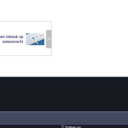
een inbreuk op
>
auteursrecht
Follow us: