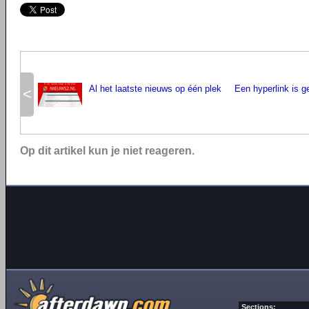
Al het laatste nieuws op één plek
Een hyperlink is g
<
Op dit artikel kun je niet reageren.
Sections: