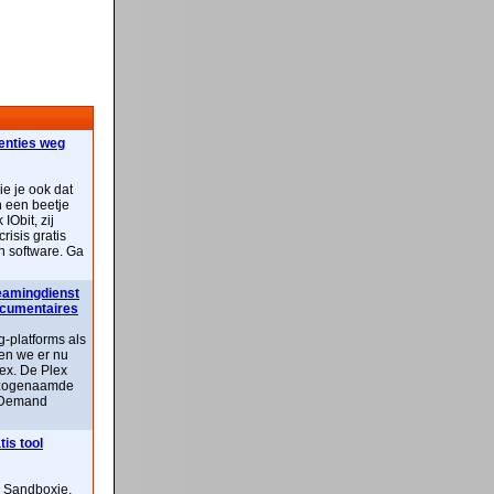
centies weg
ie je ook dat
n een beetje
IObit, zij
risis gratis
n software. Ga
reamingdienst
documentaires
-platforms als
ben we er nu
lex. De Plex
n zogenaamde
 Demand
is tool
n Sandboxie,