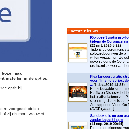
Laatste nieuws
IObit geeft gratis pro-li
tijdens de Coronacrisis
(22 mrt. 2020 8:22)
Tijdens de coronacrisis z
softwarebedrijven de pij
willen verzachten. Zo ook 
geven tijdens de Coronac
pro-licenties weg van hu
....
n boze, maar
Plex lanceert gratis st
 instellen in de opties.
voor films, tv-series, 
...
(6 dec. 2019 13:27)
rde optie bij
Naast betaalde streaming
Netflix en Disney+, heb
het gratis platform van P
streaming-dienst is ee
Ad-supported Video On
dere voorgeschotelde
(AVOD),waarbij ....
j of zij als man, vrouw of
Sandboxie is nu een grat
zonder beperkingen
(14 sep. 2019 20:44)
De huidige eigenaar va