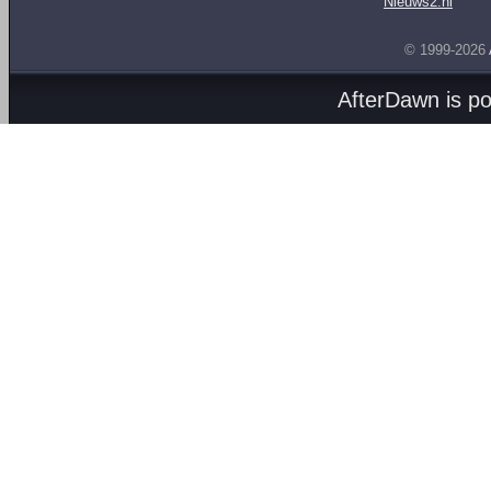
Nieuws2.nl
© 1999-2026
AfterDawn is p