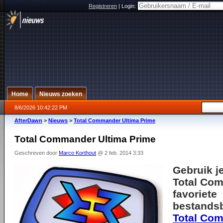
Registreren
|
Login:
Home
Nieuws zoeken
8/6/2026 10:42:22 PM
AfterDawn
>
Nieuws
>
Total Commander Ultima Prime
Total Commander Ultima Prime
Geschreven door
Marco Korthout
@ 2 feb. 2014 3:33
Gebruik je
Total Com
favoriete
bestandsb
Total Co