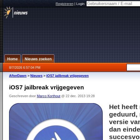
Registreren
|
Login:
Home
Nieuws zoeken
8/7/2026 6:57:04 PM
AfterDawn
>
Nieuws
>
iOS7 jailbreak vrijgegeven
iOS7 jailbreak vrijgegeven
Geschreven door
Marco Korthout
@ 22 dec. 2013 19:28
Het heeft 
geduurd,
versie va
dan einde
succesvol