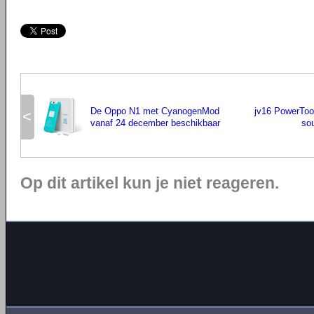
De Oppo N1 met CyanogenMod
jv16 PowerToo
<
vanaf 24 december beschikbaar
so
Op dit artikel kun je niet reageren.