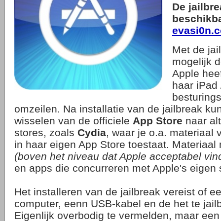
De jailbre
beschikba
evasi0n.
Met de jai
mogelijk 
Apple hee
haar iPad 
besturing
omzeilen. Na installatie van de jailbreak k
wisselen van de officiele
App Store
naar al
stores, zoals
Cydia
, waar je o.a. materiaal 
in haar eigen App Store toestaat. Materiaa
(boven het niveau dat Apple acceptabel vind
en apps die concurreren met Apple's eigen 
Het installeren van de jailbreak vereist of
computer, eenn USB-kabel en de het te jail
Eigenlijk overbodig te vermelden, maar een