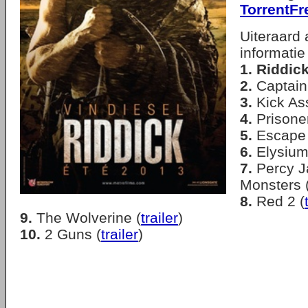
TorrentFr
Uiteraard 
informati
1.
Riddic
2.
Captain 
3.
Kick Ass
4.
Prisoner
5.
Escape 
6.
Elysium
7.
Percy J
Monsters 
8.
Red 2 (
9.
The Wolverine (
trailer
)
10.
2 Guns (
trailer
)