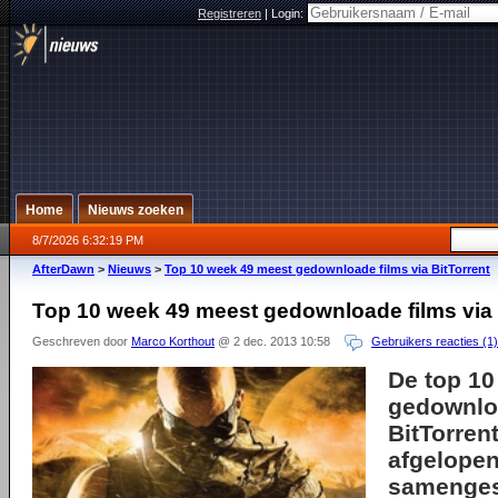
Registreren
|
Login:
Home
Nieuws zoeken
8/7/2026 6:32:19 PM
AfterDawn
>
Nieuws
>
Top 10 week 49 meest gedownloade films via BitTorrent
Top 10 week 49 meest gedownloade films via 
Geschreven door
Marco Korthout
@ 2 dec. 2013 10:58
Gebruikers reacties (1)
De top 10
gedownloa
BitTorren
afgelopen
samenges