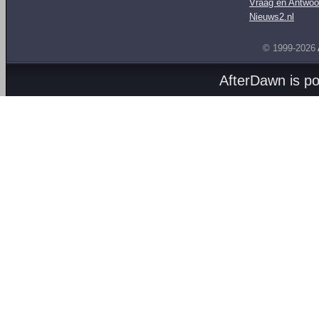
Vraag en Antwoo
Nieuws2.nl
© 1999-2026
AfterDawn is p