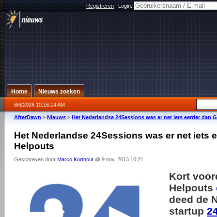
Registreren
|
Login:
Home
Nieuws zoeken
8/6/2026 10:16:14 AM
AfterDawn
>
Nieuws
>
Het Nederlandse 24Sessions was er net iets eerder dan 
Het Nederlandse 24Sessions was er net iets 
Helpouts
Geschreven door
Marco Korthout
@ 9 nov. 2013 10:21
Kort voor
Helpouts
deed de 
startup
2