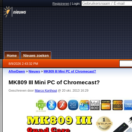
Registreren
|
Login:
Home
Nieuws zoeken
8/9/2026 2:43:32 PM
AfterDawn
>
Nieuws
>
MK809 III Mini PC of Chromecast?
MK809 III Mini PC of Chromecast?
Geschreven door
Marco Korthout
@ 20 okt. 2013 16:29