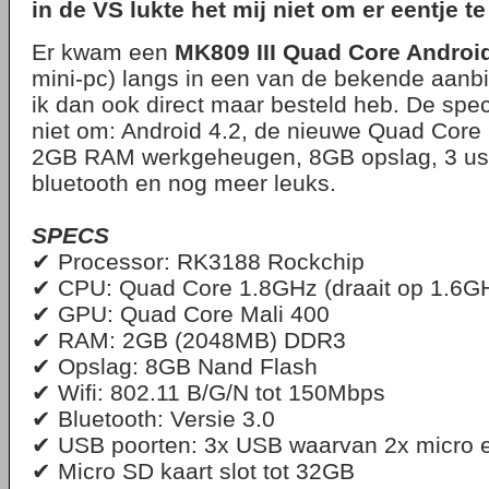
in de VS lukte het mij niet om er eentje t
Er kwam een
MK809 III Quad Core Android
mini-pc) langs in een van de bekende aanbi
ik dan ook direct maar besteld heb. De speci
niet om: Android 4.2, de nieuwe Quad Cor
2GB RAM werkgeheugen, 8GB opslag, 3 usb 
bluetooth en nog meer leuks.
SPECS
✔ Processor: RK3188 Rockchip
✔ CPU: Quad Core 1.8GHz (draait op 1.6G
✔ GPU: Quad Core Mali 400
✔ RAM: 2GB (2048MB) DDR3
✔ Opslag: 8GB Nand Flash
✔ Wifi: 802.11 B/G/N tot 150Mbps
✔ Bluetooth: Versie 3.0
✔ USB poorten: 3x USB waarvan 2x micro 
✔ Micro SD kaart slot tot 32GB