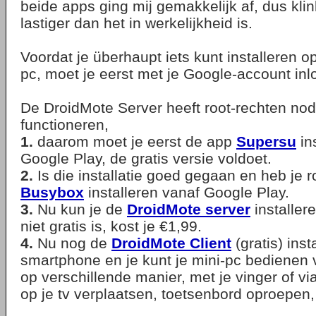
beide apps ging mij gemakkelijk af, dus klin
lastiger dan het in werkelijkheid is.
Voordat je überhaupt iets kunt installeren op
pc, moet je eerst met je Google-account inl
De DroidMote Server heeft root-rechten nod
functioneren,
1.
daarom moet je eerst de app
Supersu
in
Google Play, de gratis versie voldoet.
2.
Is die installatie goed gegaan en heb je r
Busybox
installeren vanaf Google Play.
3.
Nu kun je de
DroidMote server
installer
niet gratis is, kost je €1,99.
4.
Nu nog de
DroidMote Client
(gratis) inst
smartphone en je kunt je mini-pc bedienen v
op verschillende manier, met je vinger of via
op je tv verplaatsen, toetsenbord oproepen,