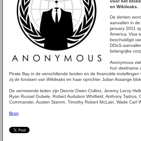
voor het blokk
en Wikileaks.
De dertien wor
aanvallen in d
january 2011 o
America, Visa 
beschuldigd va
DDoS-aanvallen
belangrijke corp
Anonymous vie
hun deelname 
Pirate Bay in de verschillende landen en de financiële instelling
zij de fondsen van Wikileaks en haar oprichter Julian Assange blo
De vermeende leden zijn Dennis Owen Collins, Jeremy Leroy Hell
Ryan Russel Gubele, Robert Audubon Whitfield, Anthony Tadros, 
Commander, Austen Stamm, Timothy Robert McLain, Wade Carl Wi
Bron