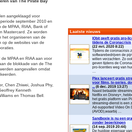
eren van The Pirate Bay
den aangeklaagd voor
e periode september 2010 en
p de MPAA, RIAA, Bank of
Laatste nieuws
en Mastercard. Ze worden
n het organiseren van de
IObit geeft gratis pro-li
 op de websites van de
tijdens de Coronacrisis
(22 mrt. 2020 8:22)
oraties.
Tijdens de coronacrisis z
softwarebedrijven de pij
l de MPAA en RIAA aan voor
willen verzachten. Zo ook 
geven tijdens de Coronac
aan de blokkade van de The
pro-licenties weg van hu
en werden aangevallen omdat
....
kkeerden.
Plex lanceert gratis st
voor films, tv-series, 
er, Chen Zhiwei, Joshua Phy,
...
(6 dec. 2019 13:27)
Geoffrey Kenneth
Naast betaalde streaming
Netflix en Disney+, heb
lliams en Thomas Bell.
het gratis platform van P
streaming-dienst is ee
Ad-supported Video On
(AVOD),waarbij ....
Sandboxie is nu een grat
zonder beperkingen
(14 sep. 2019 20:44)
De huidige eigenaar va