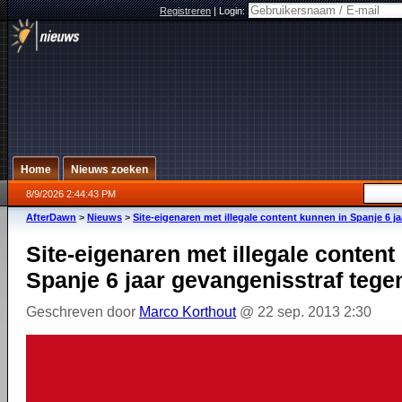
Registreren
|
Login:
Home
Nieuws zoeken
8/9/2026 2:44:43 PM
AfterDawn
>
Nieuws
>
Site-eigenaren met illegale content kunnen in Spanje 6 j
Site-eigenaren met illegale content
Spanje 6 jaar gevangenisstraf tege
Geschreven door
Marco Korthout
@ 22 sep. 2013 2:30