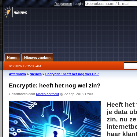
Registreren
|
Login:
Home
Nieuws zoeken
8/8/2026 12:35:06 AM
AfterDawn
>
Nieuws
>
Encryptie: heeft het nog wel zin?
Encryptie: heeft het nog wel zin?
Geschreven door
Marco Korthout
@ 22 sep. 2013 17:00
Heeft het
je data ü
zin, nu z
internetbe
haar klan