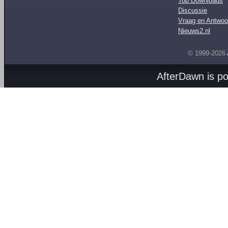
Top Downloads
Discussie
Vraag en Antwoo
Nieuws2.nl
© 1999-2026
AfterDawn is p