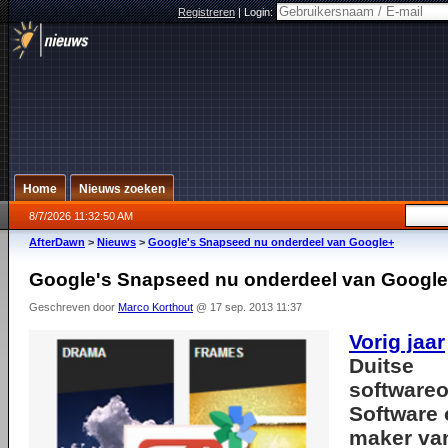
Registreren
|
Login:
Home
Nieuws zoeken
8/7/2026 11:32:50 AM
AfterDawn
>
Nieuws
>
Google's Snapseed nu onderdeel van Google+
Google's Snapseed nu onderdeel van Googl
Geschreven door
Marco Korthout
@ 17 sep. 2013 11:37
Vorig jaar
Duitse
softwareo
Software
maker va