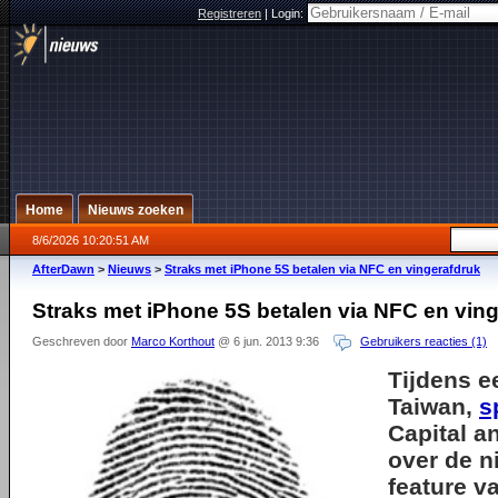
Registreren
|
Login:
Home
Nieuws zoeken
8/6/2026 10:20:51 AM
AfterDawn
>
Nieuws
>
Straks met iPhone 5S betalen via NFC en vingerafdruk
Straks met iPhone 5S betalen via NFC en vin
Geschreven door
Marco Korthout
@ 6 jun. 2013 9:36
Gebruikers reacties (1)
Tijdens e
Taiwan,
s
Capital a
over de n
feature v