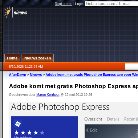
Registreren
|
Login:
Home
Nieuws zoeken
8/10/2026 11:23:28 AM
AfterDawn
>
Nieuws
>
Adobe komt met gratis Photoshop Express app voor Wi
Adobe komt met gratis Photoshop Express a
Geschreven door
Marco Korthout
@ 22 mei 2013 19:26