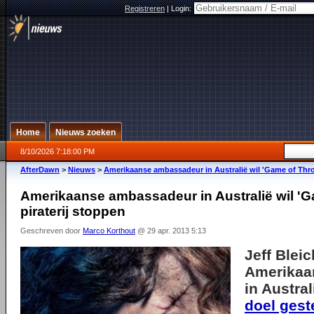
Registreren
|
Login:
Home
Nieuws zoeken
8/10/2026 7:18:00 PM
AfterDawn
>
Nieuws
>
Amerikaanse ambassadeur in Australië wil 'Game of Thron
Amerikaanse ambassadeur in Australië wil 'G
piraterij stoppen
Geschreven door
Marco Korthout
@ 29 apr. 2013 5:13
Jeff Bleic
Amerikaa
in Austral
doel gest