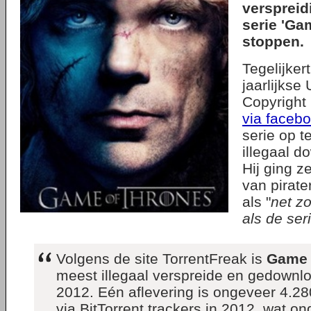
verspreid
serie 'Ga
stoppen.
Tegelijker
jaarlijks
Copyright 
via faceb
serie op t
illegaal 
Hij ging z
van pirate
als "
net zo
als de seri
Volgens de site TorrentFreak is
Game 
meest illegaal verspreide en gedownlo
2012. Eén aflevering is ongeveer 4.2
via BitTorrent trackers in 2012, wat on