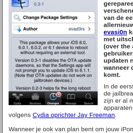
gereparee
verschene
van de ee
allernieu
evasi0n
k
met uitsc
(over the 
gebruikers
updaten n
wanneer 
komt.
In de eers
de jailbre
zijn er al
apparaten 
volgens
Cydia oprichter Jay Freeman
.
Wanneer je ook van plan bent om jouw iPon