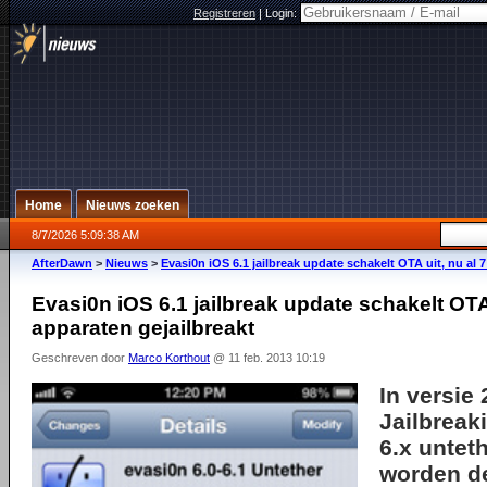
Registreren
|
Login:
Home
Nieuws zoeken
8/7/2026 5:09:38 AM
AfterDawn
>
Nieuws
>
Evasi0n iOS 6.1 jailbreak update schakelt OTA uit, nu al 
Evasi0n iOS 6.1 jailbreak update schakelt OTA 
apparaten gejailbreakt
Geschreven door
Marco Korthout
@ 11 feb. 2013 10:19
In versie
Jailbreak
6.x untet
worden d