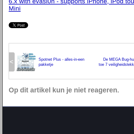
6.x with evasi0n - supports iPhone, iPod to
Mini
Spotnet Plus - alles-in-een
De MEGA Bug-hunt
<
pakketje
toe 7 veiligheidslek
Op dit artikel kun je niet reageren.