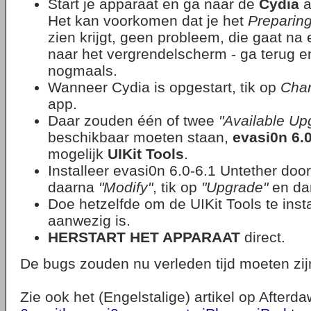
Start je apparaat en ga naar de
Cydia
a
Het kan voorkomen dat je het
Preparin
zien krijgt, geen probleem, die gaat na e
naar het vergrendelscherm - ga terug en
nogmaals.
Wanneer Cydia is opgestart, tik op
Cha
app.
Daar zouden één of twee
"Available Up
beschikbaar moeten staan,
evasi0n 6.0
mogelijk
UIKit Tools
.
Installeer evasi0n 6.0-6.1 Untether door
daarna
"Modify"
, tik op
"Upgrade"
en da
Doe hetzelfde om de UIKit Tools te insta
aanwezig is.
HERSTART HET APPARAAT
direct.
De bugs zouden nu verleden tijd moeten zijn
Zie ook het (Engelstalige) artikel op Afterd