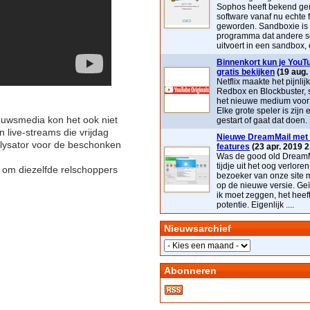
Sophos heeft bekend ge
software vanaf nu echte 
geworden. Sandboxie is
programma dat andere s
uitvoert in een sandbox, e
Binnenkort kun je YouTu
gratis bekijken
(19 aug.
Netflix maakte het pijnlij
Redbox en Blockbuster, 
het nieuwe medium voor t
Elke grote speler is zijn 
euwsmedia kon het ook niet
gestart of gaat dat doen. 
 live-streams die vrijdag
Nieuwe DreamMail met 
alysator voor de beschonken
features
(23 apr. 2019 2
Was de good old DreamM
tijdje uit het oog verloren
 om diezelfde relschoppers
bezoeker van onze site 
op de nieuwe versie. Geï
ik moet zeggen, het heef
potentie. Eigenlijk ....
Nieuwsarchief
Abonneren