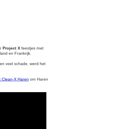
er
Project X
feestjes met
land en Frankrijk.
en veel schade, werd het
t Clean-X Haren
om Haren