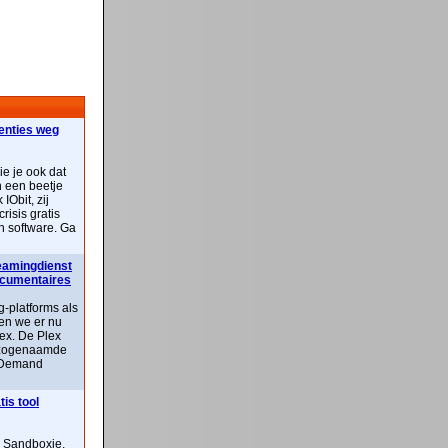
centies weg
ie je ook dat
n een beetje
IObit, zij
risis gratis
n software. Ga
reamingdienst
documentaires
-platforms als
ben we er nu
lex. De Plex
n zogenaamde
 Demand
is tool
n Sandboxie,