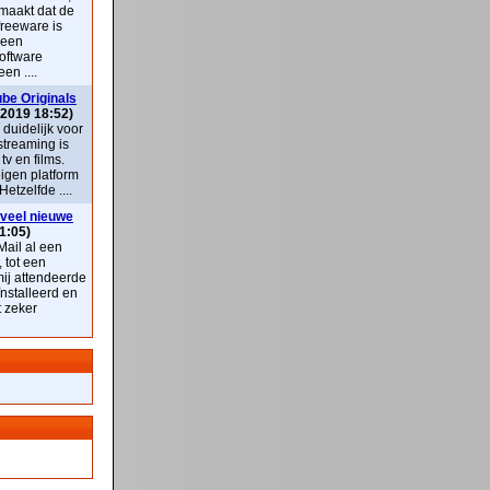
maakt dat de
freeware is
 een
oftware
en ....
be Originals
 2019 18:52)
k duidelijk voor
streaming is
v en films.
eigen platform
Hetzelfde ....
veel nieuwe
1:05)
ail al een
, tot een
mij attendeerde
nstalleerd en
t zeker