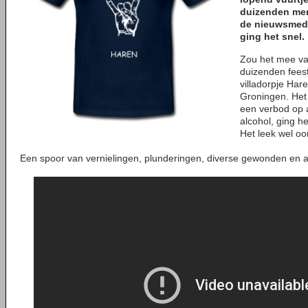
duizenden men
de nieuwsmedi
ging het snel.
Zou het mee val
duizenden feest
villadorpje Har
Groningen. Het 
een verbod op a
alcohol, ging h
Het leek wel oo
Een spoor van vernielingen, plunderingen, diverse gewonden en ar