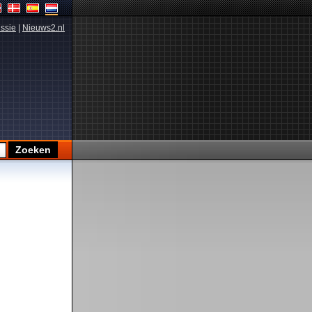
ssie
|
Nieuws2.nl