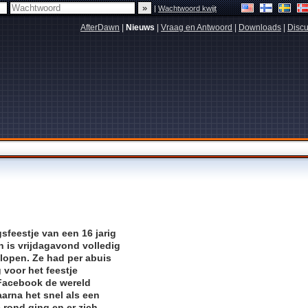
|
Wachtwoord kwijt
AfterDawn
|
Nieuws
|
Vraag en Antwoord
|
Downloads
|
Discu
sfeestje van een 16 jarig
n is vrijdagavond volledig
lopen. Ze had per abuis
 voor het feestje
Facebook
de wereld
arna het snel als een
 rond ging en er zich