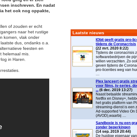
sen inschreven. En nadat
a het ook nog oppakte,
len of zouden er echt
gangers naar het rustige
Laatste nieuws
en komen, vlak onder
IObit geeft gratis pro-li
laatste dus, ondanks o.a.
tijdens de Coronacrisis
lternatieve feesten en
(22 mrt. 2020 8:22)
Tijdens de coronacrisis z
et helemaal mis.
softwarebedrijven de pij
rlog in Haren.
willen verzachten. Zo ook 
geven tijdens de Coronac
pro-licenties weg van hu
restaties.
....
Plex lanceert gratis st
voor films, tv-series, 
...
(6 dec. 2019 13:27)
Naast betaalde streaming
Netflix en Disney+, heb
het gratis platform van P
streaming-dienst is ee
Ad-supported Video On
(AVOD),waarbij ....
Sandboxie is nu een grat
zonder beperkingen
(14 sep. 2019 20:44)
De huidige eigenaar va