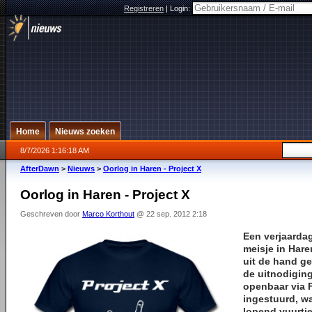
Registreren
|
Login:
Home
Nieuws zoeken
8/7/2026 1:16:18 AM
AfterDawn
>
Nieuws
>
Oorlog in Haren - Project X
Oorlog in Haren - Project X
Geschreven door
Marco Korthout
@ 22 sep. 2012 2:18
Een verjaardag
meisje in Hare
uit de hand ge
de uitnodiging
openbaar via
ingestuurd, wa
lopend vuurtje