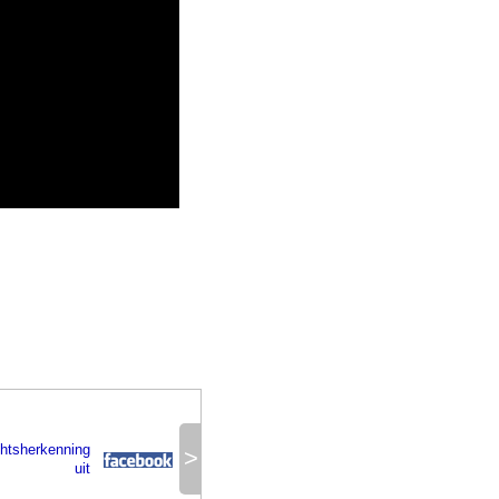
htsherkenning
>
uit