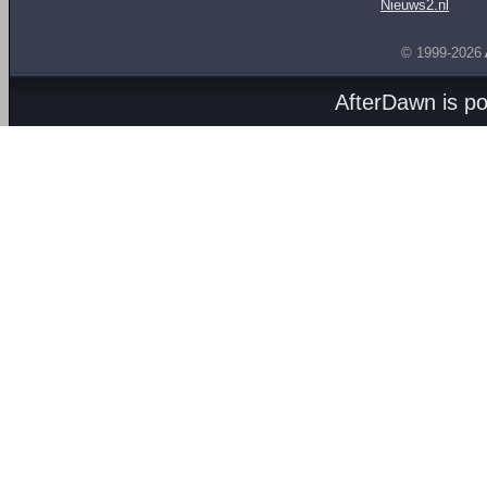
Nieuws2.nl
© 1999-2026
AfterDawn is p