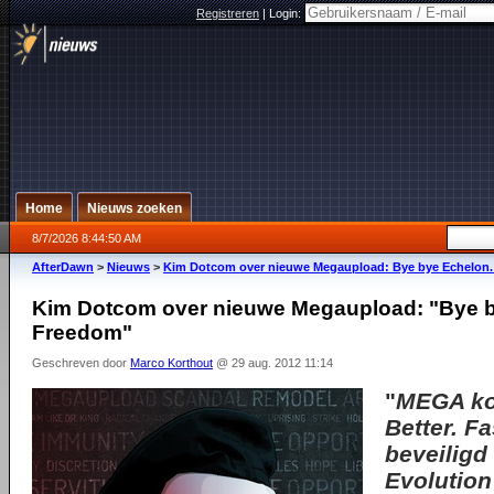
Registreren
|
Login:
Home
Nieuws zoeken
8/7/2026 8:44:50 AM
AfterDawn
>
Nieuws
>
Kim Dotcom over nieuwe Megaupload: Bye bye Echelon.
Kim Dotcom over nieuwe Megaupload: "Bye b
Freedom"
Geschreven door
Marco Korthout
@ 29 aug. 2012 11:14
"
MEGA kom
Better. Fa
beveiligd
Evolution