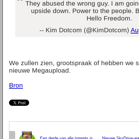
They abused the wrong guy. I am going
upside down. Power to the people. 
Hello Freedom.
-- Kim Dotcom (@KimDotcom)
Au
We zullen zien, grootspraak of hebben we s
nieuwe Megaupload.
Bron
Een derde van alle torrents is
Nieuwe SkyDrive-app