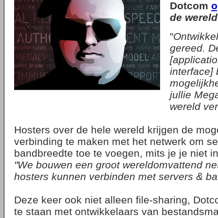
Dotcom
o
de wereld
"
Ontwikkel
gereed. D
[applicat
interface] 
mogelijkh
jullie Meg
wereld ve
Hosters over de hele wereld krijgen de mog
verbinding te maken met het netwerk om se
bandbreedte toe te voegen, mits je je niet i
"We bouwen een groot wereldomvattend netw
hosters kunnen verbinden met servers & ba
Deze keer ook niet alleen file-sharing, Dotc
te staan met ontwikkelaars van bestandsma