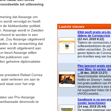
roordeelde tot uitlevering
 mening dat Assange om
en wordt vervolgd en heeft
 de klokkenluider politiek
Laatste nieuws
en. Assange wordt in Zweden
IObit geeft gratis pro-li
rhoord te worden in een
tijdens de Coronacrisis
aak. Zou Assange uitgeleverd
(22 mrt. 2020 8:22)
Tijdens de coronacrisis z
den, is de verwachting dat
softwarebedrijven de pij
 weer wordt uitgeleverd aan
willen verzachten. Zo ook 
un beurt Assange willen
geven tijdens de Coronac
pro-licenties weg van hu
het publiceren van
....
den geheime diplomatieke
Plex lanceert gratis st
voor films, tv-series, 
...
(6 dec. 2019 13:27)
e president Rafael Correa
Naast betaalde streaming
r asiel verlenen om aan te
Netflix en Disney+, heb
het gratis platform van P
and staat voor het vrije
streaming-dienst is ee
Ad-supported Video On
(AVOD),waarbij ....
aties van Pro-Assange
Sandboxie is nu een grat
e ambassade desnoods te
zonder beperkingen
(14 sep. 2019 20:44)
De huidige eigenaar va