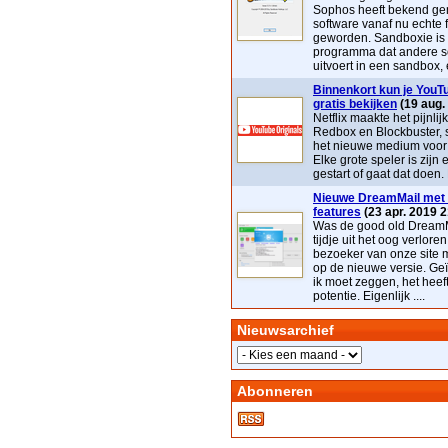
Sophos heeft bekend ge
software vanaf nu echte 
geworden. Sandboxie is
programma dat andere s
uitvoert in een sandbox, e
Binnenkort kun je YouTu
gratis bekijken
(19 aug.
Netflix maakte het pijnlij
Redbox en Blockbuster, 
het nieuwe medium voor t
Elke grote speler is zijn 
gestart of gaat dat doen. 
Nieuwe DreamMail met 
features
(23 apr. 2019 2
Was de good old DreamM
tijdje uit het oog verloren
bezoeker van onze site 
op de nieuwe versie. Geï
ik moet zeggen, het heef
potentie. Eigenlijk ....
Nieuwsarchief
Abonneren