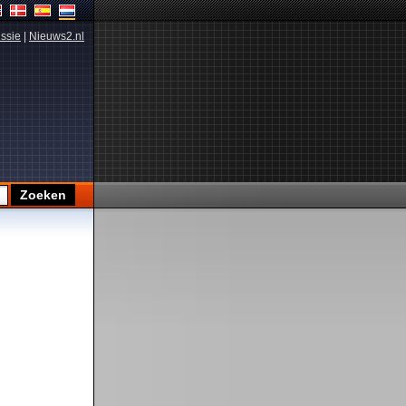
ssie
|
Nieuws2.nl