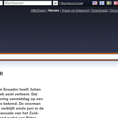
|
Wachtwoord kwijt
AfterDawn
|
Nieuws
|
Vraag en Antwoord
|
Downloads
|
Discu
l!
n Ecuador heeft Julian
ek asiel verleent. Dat
ering vanmiddag op een
ie bekend. De voorman
verblijft sinds juni in de
assade van het Zuid-
and nadat een Britse