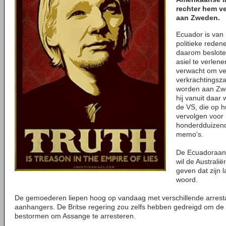
rechter hem ve
aan Zweden.
Ecuador is van
politieke reden
daarom besloten
asiel te verlen
verwacht om ve
verkrachtingsz
worden aan Zwe
hij vanuit daar
de VS, die op h
vervolgen voor 
honderdduizen
memo's.
De Ecuadoraans
wil de Australië
geven dat zijn l
woord.
De gemoederen liepen hoog op vandaag met verschillende arrest
aanhangers. De Britse regering zou zelfs hebben gedreigd om d
bestormen om Assange te arresteren.