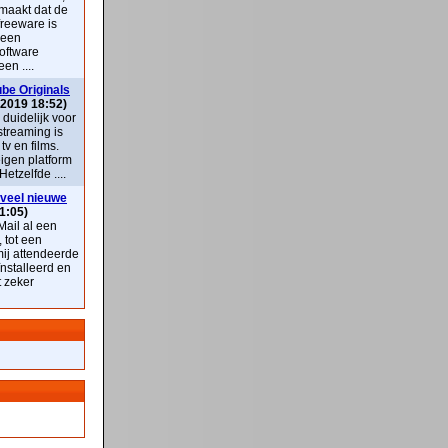
maakt dat de
freeware is
 een
oftware
en ....
be Originals
 2019 18:52)
k duidelijk voor
streaming is
v en films.
eigen platform
Hetzelfde ....
veel nieuwe
1:05)
ail al een
, tot een
mij attendeerde
nstalleerd en
t zeker