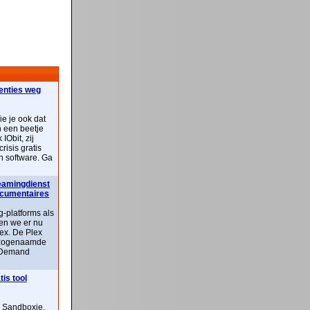
centies weg
ie je ook dat
n een beetje
IObit, zij
risis gratis
n software. Ga
reamingdienst
documentaires
-platforms als
ben we er nu
lex. De Plex
n zogenaamde
 Demand
is tool
n Sandboxie,