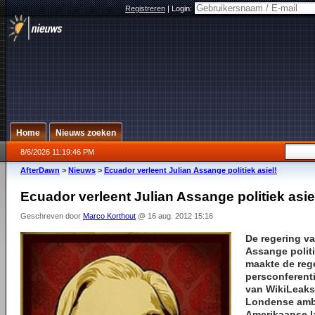
Registreren
|
Login:
Home
Nieuws zoeken
8/6/2026 11:19:46 PM
AfterDawn
>
Nieuws
>
Ecuador verleent Julian Assange politiek asiel!
Ecuador verleent Julian Assange politiek asie
Geschreven door
Marco Korthout
@ 16 aug. 2012 15:16
De regering va
Assange politi
maakte de reg
persconferent
van WikiLeaks 
Londense amb
Amerikaanse l