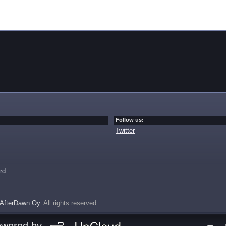
Follow us:
Twitter
rd
AfterDawn Oy
. All rights reserved
owered by