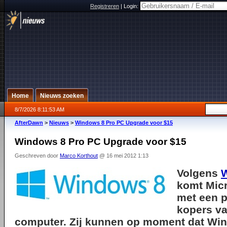
Registreren
|
Login:
Home
Nieuws zoeken
8/7/2026 8:11:53 AM
AfterDawn
>
Nieuws
>
Windows 8 Pro PC Upgrade voor $15
Windows 8 Pro PC Upgrade voor $15
Geschreven door
Marco Korthout
@ 16 mei 2012 1:13
Volgens
W
komt Micr
met een p
kopers v
computer. Zij kunnen op moment dat Wi