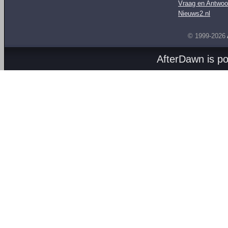
Vraag en Antwoo
Nieuws2.nl
© 1999-2026
AfterDawn is p