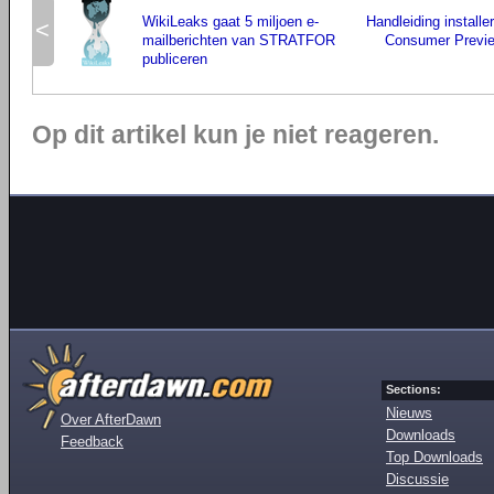
WikiLeaks gaat 5 miljoen e-
Handleiding install
<
mailberichten van STRATFOR
Consumer Previe
publiceren
Op dit artikel kun je niet reageren.
Sections:
Nieuws
Over AfterDawn
Downloads
Feedback
Top Downloads
Discussie