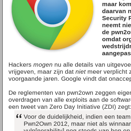
maar komt
daarvan n
Security
neemt nie
de pwn2o
omdat org
wedstrijd
aangepas
Hackers
mogen
nu alle details van uitgevoe
vrijgeven, maar zijn dat
niet
meer verplicht z
voorgaande jaren. Google vindt dat onaccep
De reglementen van pwn2own zeggen eigenli
overdragen van alle exploits aan de softw
een tweet van Zero Day Initiative (ZDI) zegt
Voor de duidelijkheid, indien een tea
Pwn2Own 2012, maar niet als winnaar e
vuln[nerability] nog steeds van hen en