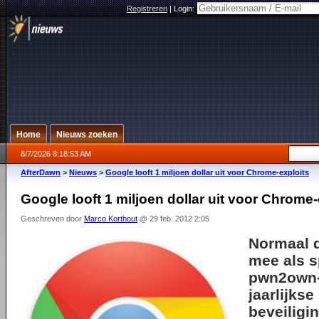
Registreren
|
Login:
Home
Nieuws zoeken
8/7/2026 8:18:53 AM
AfterDawn
>
Nieuws
>
Google looft 1 miljoen dollar uit voor Chrome-exploits
Google looft 1 miljoen dollar uit voor Chrome-
Geschreven door
Marco Korthout
@ 29 feb. 2012 2:05
Normaal 
mee als 
pwn2own
jaarlijks
beveiligi