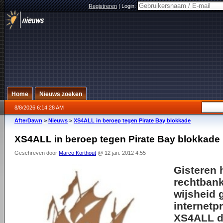
Registreren
|
Login:
Home
Nieuws zoeken
8/8/2026 6:14:28 AM
AfterDawn
>
Nieuws
>
XS4ALL in beroep tegen Pirate Bay blokkade
XS4ALL in beroep tegen Pirate Bay blokkade
Geschreven door
Marco Korthout
@ 12 jan. 2012 4:55
Gisteren 
rechtbank 
wijsheid 
internetp
XS4ALL
d