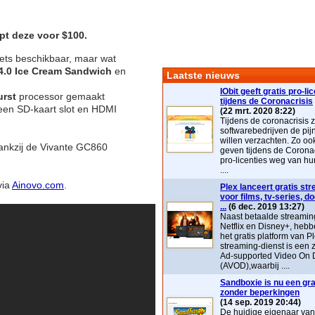
t deze voor $100.
lets beschikbaar, maar wat
4.0 Ice Cream Sandwich
en
Laatste nieuws
IObit geeft gratis pro-li
urst
processor gemaakt
tijdens de Coronacrisis
 een SD-kaart slot en HDMI
(22 mrt. 2020 8:22)
Tijdens de coronacrisis z
softwarebedrijven de pij
willen verzachten. Zo ook 
dankzij de Vivante GC860
geven tijdens de Coronac
pro-licenties weg van hu
....
via
Ainovo.com
.
Plex lanceert gratis st
voor films, tv-series, 
...
(6 dec. 2019 13:27)
Naast betaalde streaming
Netflix en Disney+, heb
het gratis platform van P
streaming-dienst is ee
Ad-supported Video On
(AVOD),waarbij ....
Sandboxie is nu een grat
zonder beperkingen
(14 sep. 2019 20:44)
De huidige eigenaar va