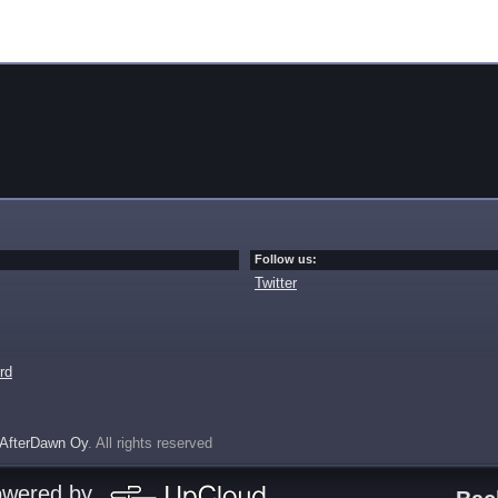
Follow us:
Twitter
rd
AfterDawn Oy
. All rights reserved
owered by