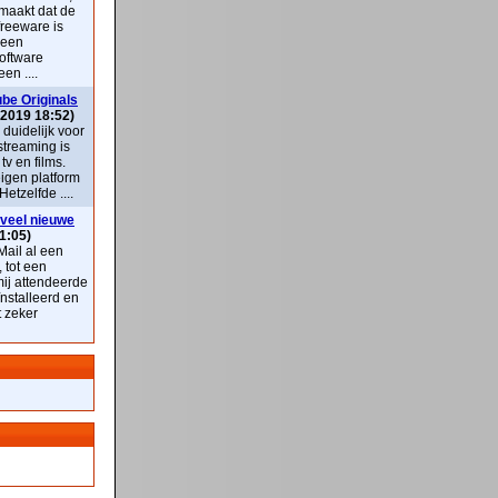
maakt dat de
freeware is
 een
oftware
en ....
be Originals
 2019 18:52)
k duidelijk voor
streaming is
v en films.
eigen platform
Hetzelfde ....
veel nieuwe
1:05)
ail al een
, tot een
mij attendeerde
nstalleerd en
t zeker