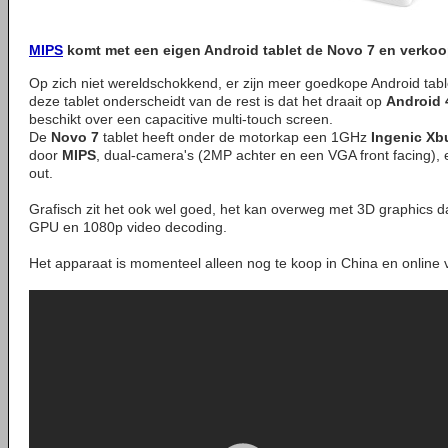
MIPS
komt met een eigen Android tablet de
Novo 7
en verkoop
Op zich niet wereldschokkend, er zijn meer goedkope Android tab
deze tablet onderscheidt van de rest is dat het draait op
Android 
beschikt over een capacitive multi-touch screen.
De
Novo 7
tablet heeft onder de motorkap een 1GHz
Ingenic Xb
door
MIPS
, dual-camera's (2MP achter en een VGA front facing),
out.
Grafisch zit het ook wel goed, het kan overweg met 3D graphics 
GPU en 1080p video decoding.
Het apparaat is momenteel alleen nog te koop in China en online 