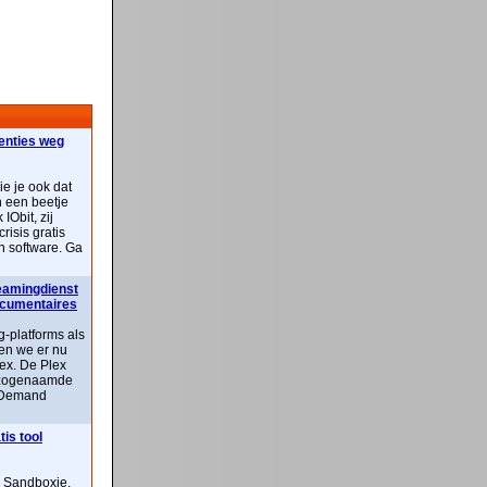
centies weg
ie je ook dat
n een beetje
IObit, zij
risis gratis
n software. Ga
reamingdienst
documentaires
-platforms als
ben we er nu
lex. De Plex
n zogenaamde
 Demand
is tool
n Sandboxie,