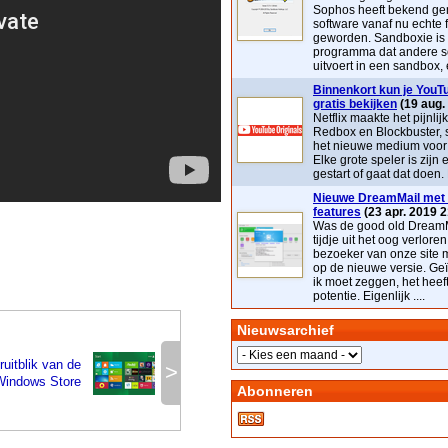
Sophos heeft bekend ge
software vanaf nu echte 
geworden. Sandboxie is
programma dat andere s
uitvoert in een sandbox, e
Binnenkort kun je YouTu
gratis bekijken
(19 aug.
Netflix maakte het pijnlij
Redbox en Blockbuster, 
het nieuwe medium voor t
Elke grote speler is zijn 
gestart of gaat dat doen. 
Nieuwe DreamMail met 
features
(23 apr. 2019 2
Was de good old DreamM
tijdje uit het oog verloren
bezoeker van onze site 
op de nieuwe versie. Geï
ik moet zeggen, het heef
potentie. Eigenlijk ....
Nieuwsarchief
uitblik van de
>
Windows Store
Abonneren