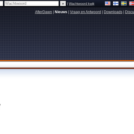
|
Wachtwoord kwijt
AfterDawn
|
Nieuws
|
Vraag en Antwoord
|
Downloads
|
Discu