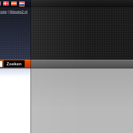
ssie
|
Nieuws2.nl