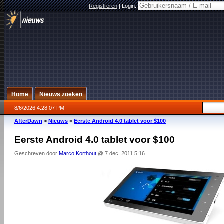
Registreren
|
Login:
Home
Nieuws zoeken
8/6/2026 4:28:07 PM
AfterDawn
>
Nieuws
>
Eerste Android 4.0 tablet voor $100
Eerste Android 4.0 tablet voor $100
Geschreven door
Marco Korthout
@ 7 dec. 2011 5:16