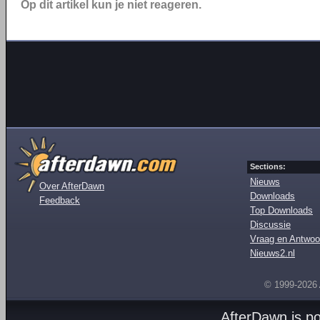
Op dit artikel kun je niet reageren.
Sections:
Nieuws
Over AfterDawn
Downloads
Feedback
Top Downloads
Discussie
Vraag en Antwoo
Nieuws2.nl
© 1999-2026
AfterDawn is p