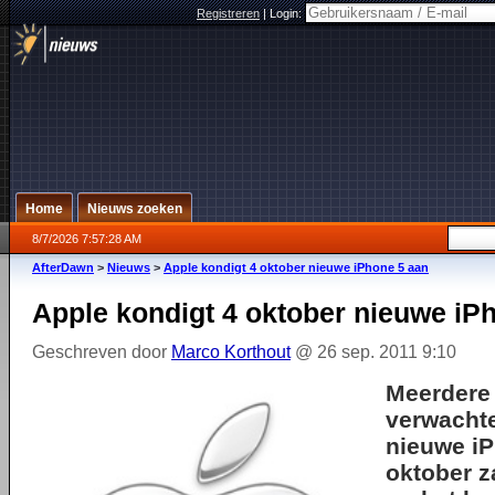
Registreren
|
Login:
Home
Nieuws zoeken
8/7/2026 7:57:28 AM
AfterDawn
>
Nieuws
>
Apple kondigt 4 oktober nieuwe iPhone 5 aan
Apple kondigt 4 oktober nieuwe iP
Geschreven door
Marco Korthout
@ 26 sep. 2011 9:10
Meerdere
verwacht
nieuwe iP
oktober z