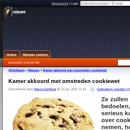
Registreren
|
Login:
Home
Nieuws zoeken
8/10/2026 3:53:00 PM
AfterDawn
>
Nieuws
>
Kamer akkoord met omstreden cookiewet
Kamer akkoord met omstreden cookiewet
Geschreven door
Marco Korthout
@ 22 jun. 2011 11:15
Gebruikers reacties (2)
Ze zullen
bedoelen,
serieus k
over cook
nemen, ho