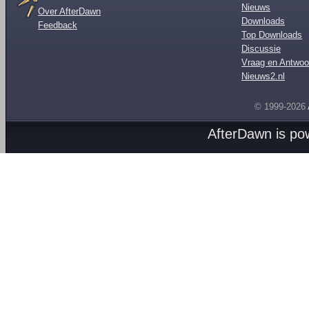
Nieuws
Over AfterDawn
Downloads
Feedback
Top Downloads
Discussie
Vraag en Antwoo
Nieuws2.nl
© 1999-2026
AfterDawn is p