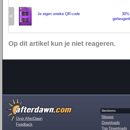
Je eigen unieke QR-code
30% 
<
geheugenk
Op dit artikel kun je niet reageren.
Sections:
Nieuws
Over AfterDawn
Downloads
Feedback
Top Downloads