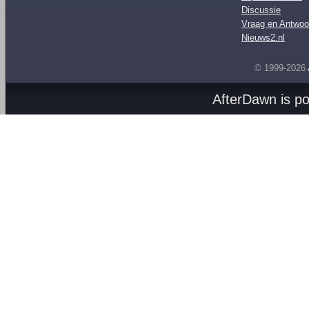
Discussie
Vraag en Antwoo
Nieuws2.nl
© 1999-2026
AfterDawn is p