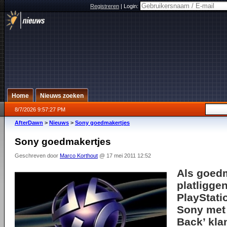
Registreren
|
Login:
Home
Nieuws zoeken
8/7/2026 9:57:27 PM
AfterDawn
>
Nieuws
>
Sony goedmakertjes
Sony goedmakertjes
Geschreven door
Marco Korthout
@ 17 mei 2011 12:52
Als goedm
platligge
PlayStati
Sony
met
Back’ kla