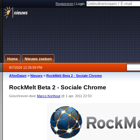
Registreren
|
Login:
Home
Nieuws zoeken
8/7/2026 12:26:59 PM
AfterDawn
>
Nieuws
>
RockMelt Beta 2 - Sociale Chrome
RockMelt Beta 2 - Sociale Chrome
Geschreven door
Marco Korthout
@ 1 apr. 2011 22:53