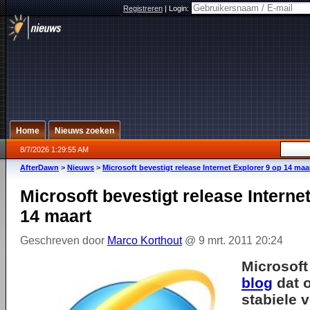
Registreren
|
Login:
Home
Nieuws zoeken
8/7/2026 1:29:55 AM
AfterDawn
>
Nieuws
>
Microsoft bevestigt release Internet Explorer 9 op 14 maa
Microsoft bevestigt release Interne
14 maart
Geschreven door
Marco Korthout
@ 9 mrt. 2011 20:24
Microsoft
blog
dat 
stabiele v