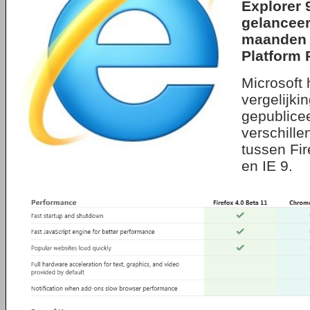
Explorer 
gelanceer
maanden 
Platform 
Microsoft 
vergelijki
gepublice
verschille
tussen Fi
en IE 9.