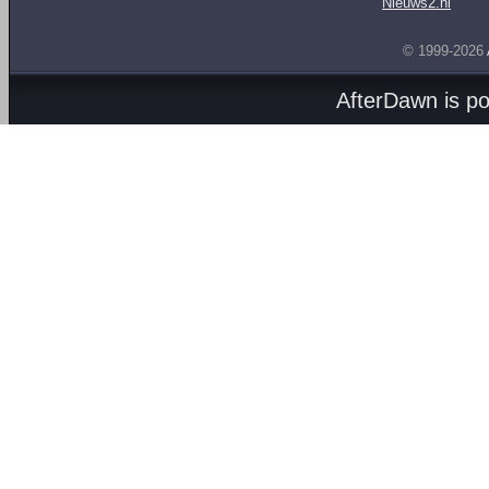
Nieuws2.nl
© 1999-2026
AfterDawn is p