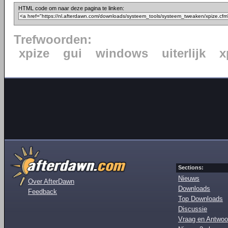
HTML code om naar deze pagina te linken:
Trefwoorden:
xpize
gui
windows
uiterlijk
x
Sections:
Nieuws
Over AfterDawn
Downloads
Feedback
Top Downloads
Discussie
Vraag en Antwoo