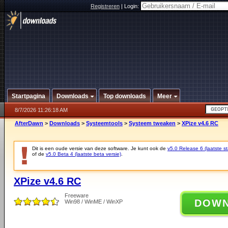
Registreren
|
Login:
Startpagina
Downloads
Top downloads
Meer
8/7/2026 11:26:18 AM
AfterDawn
>
Downloads
>
Systeemtools
>
Systeem tweaken
>
XPize v4.6 RC
Dit is een oude versie van deze software. Je kunt ook de
v5.0 Release 6 (laatste st
of de
v5.0 Beta 4 (laatste beta versie)
.
XPize v4.6 RC
Freeware
DOW
Win98 / WinME / WinXP