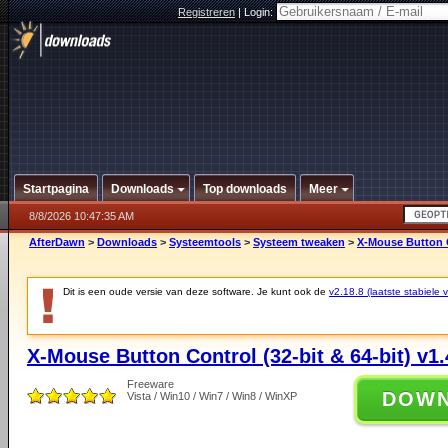
Registreren
|
Login:
Startpagina
Downloads
Top downloads
Meer
8/8/2026 10:47:35 AM
AfterDawn
>
Downloads
>
Systeemtools
>
Systeem tweaken
>
X-Mouse Button Co
Dit is een oude versie van deze software. Je kunt ook de
v2.18.8 (laatste stabiele v
X-Mouse Button Control (32-bit & 64-bit) v1.
Freeware
DOW
Vista / Win10 / Win7 / Win8 / WinXP