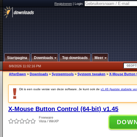
Registreren
|
Login:
Startpagina
Downloads
Top downloads
Meer
8/8/2026 11:02:16 PM
AfterDawn
>
Downloads
>
Systeemtools
>
Systeem tweaken
>
X-Mouse Button C
Dit is een oude versie van deze software. Je kunt ook de
v1.46 (laatste stabiele ver
X-Mouse Button Control (64-bit) v1.45
Freeware
DOW
Vista / WinXP