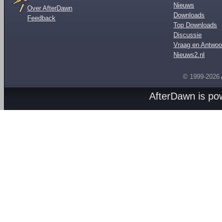
Nieuws
Over AfterDawn
Downloads
Feedback
Top Downloads
Discussie
Vraag en Antwoo
Nieuws2.nl
© 1999-2026
AfterDawn is p