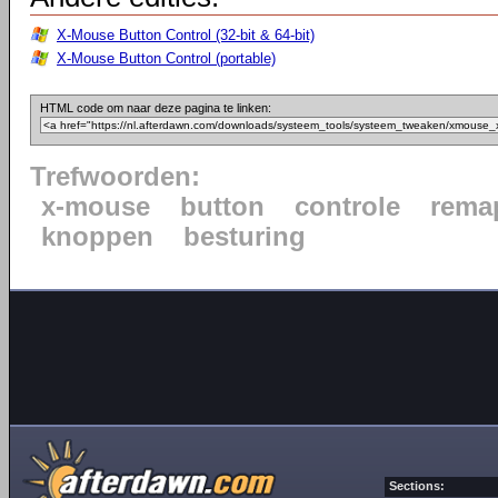
X-Mouse Button Control (32-bit & 64-bit)
X-Mouse Button Control (portable)
HTML code om naar deze pagina te linken:
Trefwoorden:
x-mouse
button
controle
rema
knoppen
besturing
Sections: