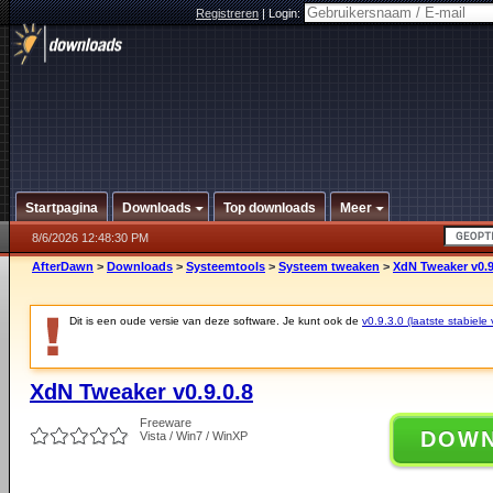
Registreren
|
Login:
Startpagina
Downloads
Top downloads
Meer
8/6/2026 12:48:30 PM
AfterDawn
>
Downloads
>
Systeemtools
>
Systeem tweaken
>
XdN Tweaker v0.9
Dit is een oude versie van deze software. Je kunt ook de
v0.9.3.0 (laatste stabiele 
XdN Tweaker v0.9.0.8
Freeware
DOW
Vista / Win7 / WinXP