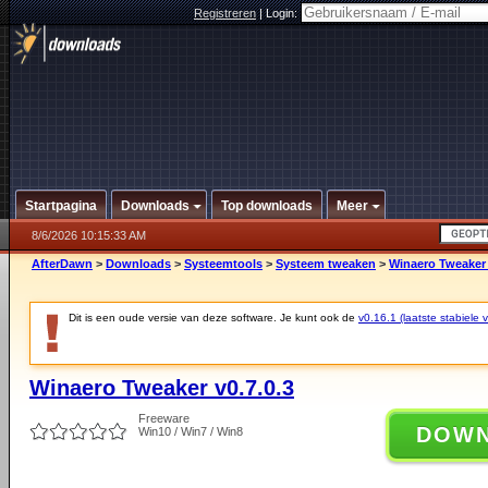
Registreren
|
Login:
Startpagina
Downloads
Top downloads
Meer
8/6/2026 10:15:33 AM
AfterDawn
>
Downloads
>
Systeemtools
>
Systeem tweaken
>
Winaero Tweaker 
Dit is een oude versie van deze software. Je kunt ook de
v0.16.1 (laatste stabiele v
Winaero Tweaker v0.7.0.3
Freeware
DOW
Win10 / Win7 / Win8