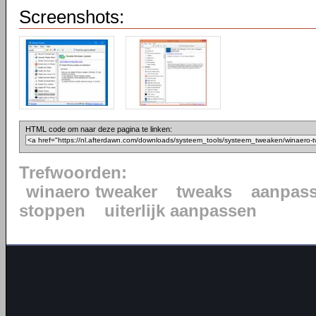
Screenshots:
HTML code om naar deze pagina te linken:
Trefwoorden:
winaero tweaker
tweaks
aanpas
stoppen
uiterlijk aanpassen