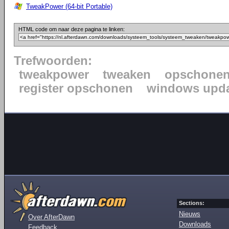
TweakPower (64-bit Portable)
HTML code om naar deze pagina te linken:
Trefwoorden:
tweakpower
tweaken
opschone
register opschonen
windows upda
Sections:
Nieuws
Over AfterDawn
Downloads
Feedback