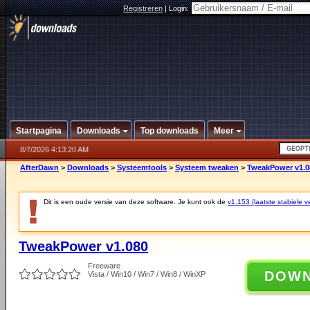
Registreren
|
Login:
Startpagina
Downloads
Top downloads
Meer
8/7/2026 4:13:20 AM
AfterDawn
>
Downloads
>
Systeemtools
>
Systeem tweaken
>
TweakPower v1.0
Dit is een oude versie van deze software. Je kunt ook de
v1.153 (laatste stabiele ve
TweakPower v1.080
Freeware
DOW
Vista / Win10 / Win7 / Win8 / WinXP