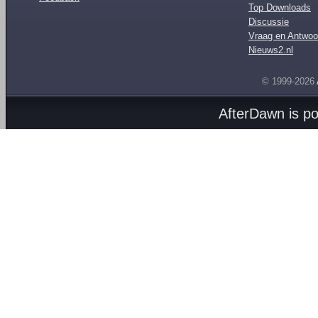
Top Downloads
Discussie
Vraag en Antwoo
Nieuws2.nl
© 1999-2026
AfterDawn is p