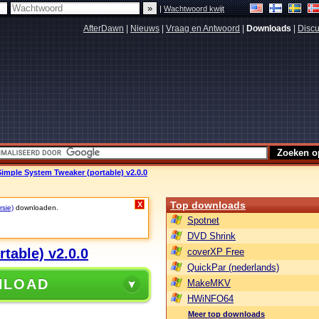
|
Wachtwoord kwijt
AfterDawn
|
Nieuws
|
Vraag en Antwoord
|
Downloads
|
Discu
imple System Tweaker (portable) v2.0.0
Top downloads
X
rsie)
downloaden.
Spotnet
DVD Shrink
table) v2.0.0
coverXP Free
QuickPar (nederlands)
NLOAD
MakeMKV
HWiNFO64
Meer top downloads