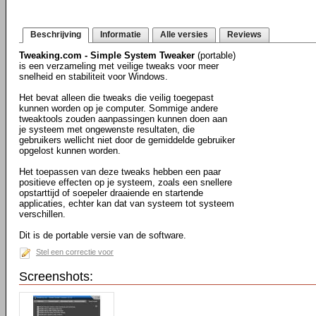
Beschrijving
Informatie
Alle versies
Reviews
Tweaking.com - Simple System Tweaker
(portable)
is een verzameling met veilige tweaks voor meer
snelheid en stabiliteit voor Windows.
Het bevat alleen die tweaks die veilig toegepast
kunnen worden op je computer. Sommige andere
tweaktools zouden aanpassingen kunnen doen aan
je systeem met ongewenste resultaten, die
gebruikers wellicht niet door de gemiddelde gebruiker
opgelost kunnen worden.
Het toepassen van deze tweaks hebben een paar
positieve effecten op je systeem, zoals een snellere
opstarttijd of soepeler draaiende en startende
applicaties, echter kan dat van systeem tot systeem
verschillen.
Dit is de portable versie van de software.
Stel een correctie voor
Screenshots: