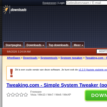
Registreren
|
Login:
Startpagina
Downloads
Top downloads
Meer
8/6/2026 3:24:04 AM
AfterDawn
>
Downloads
>
Systeemtools
>
Systeem tweaken
>
Tweaking.com - S
Dit is een oude versie van deze software. Je kunt ook de
v2.2.0 (laatste stabiele ve
Tweaking.com - Simple System Tweaker (por
Freeware
DOW
Vista / Win10 / Win7 / Win8 / WinXP