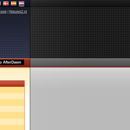
ssie
|
Nieuws2.nl