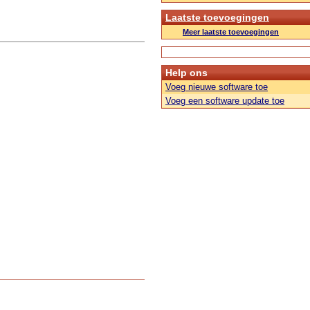
Laatste toevoegingen
Meer laatste toevoegingen
Help ons
Voeg nieuwe software toe
Voeg een software update toe