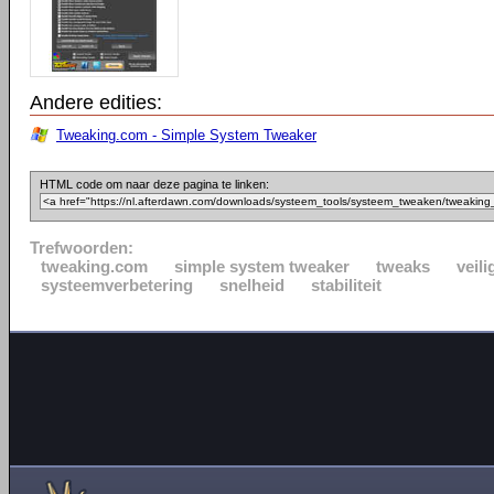
Andere edities:
Tweaking.com - Simple System Tweaker
HTML code om naar deze pagina te linken:
Trefwoorden:
tweaking.com
simple system tweaker
tweaks
veil
systeemverbetering
snelheid
stabiliteit