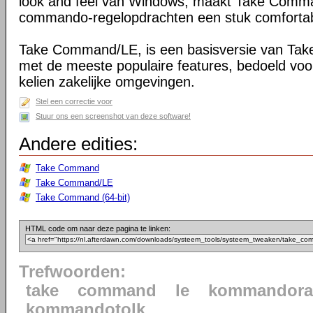
look and feel van Windows, maakt Take Comma
commando-regelopdrachten een stuk comfortab
Take Command/LE, is een basisversie van Ta
met de meeste populaire features, bedoeld voo
kelien zakelijke omgevingen.
Stel een correctie voor
Stuur ons een screenshot van deze software!
Andere edities:
Take Command
Take Command/LE
Take Command (64-bit)
HTML code om naar deze pagina te linken:
Trefwoorden:
take
command
le
kommandora
kommandotolk