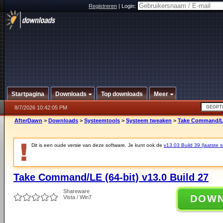
Registreren
|
Login:
Startpagina
Downloads
Top downloads
Meer
8/7/2026 10:42:05 PM
AfterDawn
>
Downloads
>
Systeemtools
>
Systeem tweaken
>
Take Command/LE 
Dit is een oude versie van deze software. Je kunt ook de
v13.03 Build 39 (laatste s
Take Command/LE (64-bit) v13.0 Build 27
Shareware
DOW
Vista / Win7