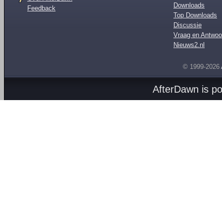
Downloads
Feedback
Top Downloads
Discussie
Vraag en Antwoo
Nieuws2.nl
© 1999-2026
AfterDawn is p