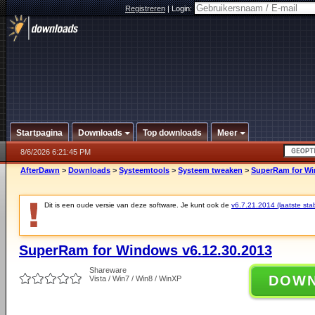
Registreren
|
Login:
Startpagina
Downloads
Top downloads
Meer
8/6/2026 6:21:45 PM
AfterDawn
>
Downloads
>
Systeemtools
>
Systeem tweaken
>
SuperRam for Wi
Dit is een oude versie van deze software. Je kunt ook de
v6.7.21.2014 (laatste stab
SuperRam for Windows v6.12.30.2013
Shareware
DOW
Vista / Win7 / Win8 / WinXP