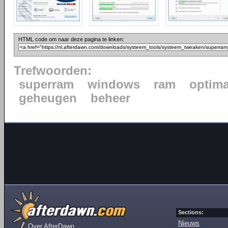
HTML code om naar deze pagina te linken:
Trefwoorden:
superram
windows
ram
optima
geheugen
beheer
Sections:
Nieuws
Over AfterDawn