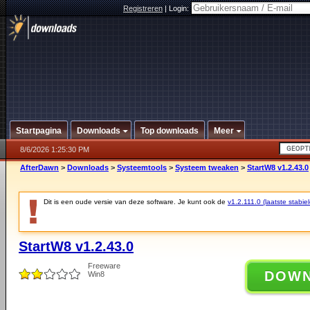
Registreren
|
Login:
Startpagina
Downloads
Top downloads
Meer
8/6/2026 1:25:30 PM
AfterDawn
>
Downloads
>
Systeemtools
>
Systeem tweaken
>
StartW8 v1.2.43.0
Dit is een oude versie van deze software. Je kunt ook de
v1.2.111.0 (laatste stabiel
StartW8 v1.2.43.0
Freeware
DOW
Win8