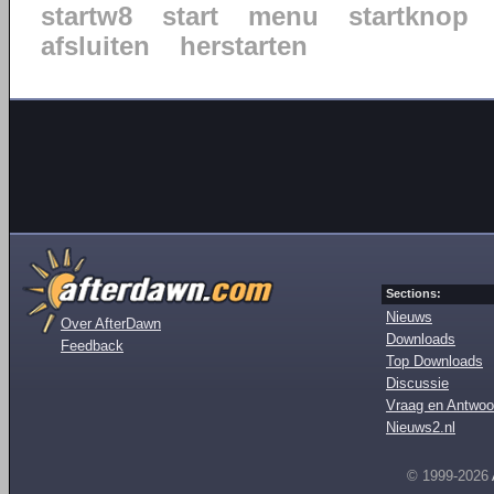
startw8
start
menu
startknop
afsluiten
herstarten
Sections:
Nieuws
Over AfterDawn
Downloads
Feedback
Top Downloads
Discussie
Vraag en Antwoo
Nieuws2.nl
© 1999-2026