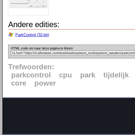
Andere edities:
ParkControl (32-bit)
HTML code om naar deze pagina te linken:
Trefwoorden:
parkcontrol
cpu
park
tijdelijk
core
power