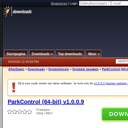
Registreren
|
Login:
Startpagina
Downloads
Top downloads
Meer
8/9/2026 12:40:59 PM
AfterDawn
>
Downloads
>
Systeemtools
>
Systeem tweaken
>
ParkControl (64-bi
Dit is een oude versie van deze software. Je kunt ook de
v1.5.0.2 (laatste stabiele 
ParkControl (64-bit) v1.0.0.9
Freeware
DOW
Vista / Win7