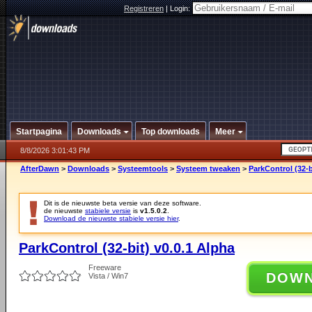
Registreren
|
Login:
Startpagina
Downloads
Top downloads
Meer
8/8/2026 3:01:43 PM
AfterDawn
>
Downloads
>
Systeemtools
>
Systeem tweaken
>
ParkControl (32-b
Dit is de nieuwste beta versie van deze software.
de nieuwste
stabiele versie
is
v1.5.0.2
.
Download de nieuwste stabiele versie hier
.
ParkControl (32-bit) v0.0.1 Alpha
Freeware
DOW
Vista / Win7