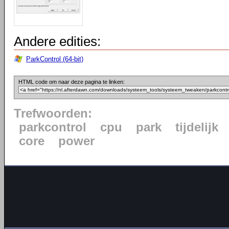
Andere edities:
ParkControl (64-bit)
HTML code om naar deze pagina te linken:
Trefwoorden:
parkcontrol
cpu
park
tijdelijk
core
power