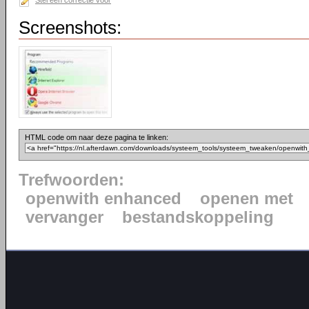
Stel een correctie voor
Screenshots:
HTML code om naar deze pagina te linken:
Trefwoorden:
openwith enhanced
openen met
vervanger
bestandskoppeling