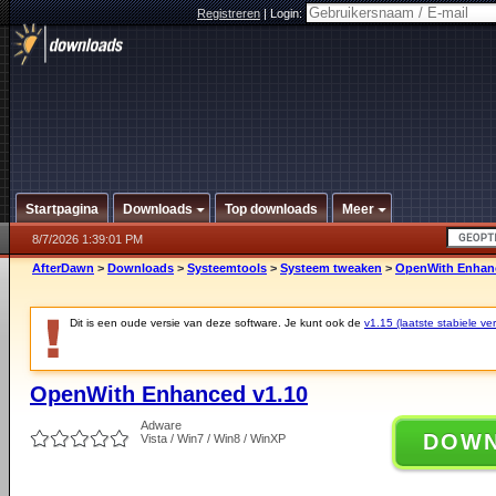
Registreren
|
Login:
Startpagina
Downloads
Top downloads
Meer
8/7/2026 1:39:01 PM
AfterDawn
>
Downloads
>
Systeemtools
>
Systeem tweaken
>
OpenWith Enhanc
Dit is een oude versie van deze software. Je kunt ook de
v1.15 (laatste stabiele ver
OpenWith Enhanced v1.10
Adware
DOW
Vista / Win7 / Win8 / WinXP