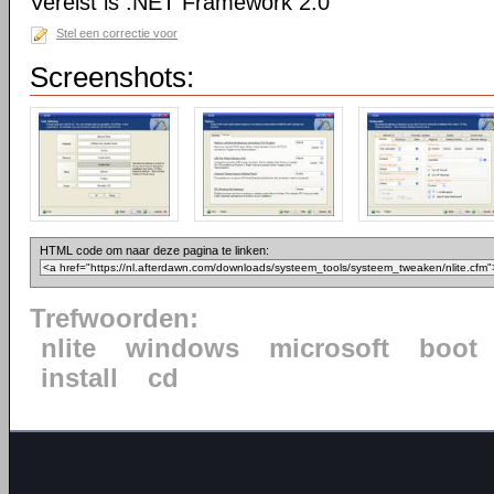
Vereist is .NET Framework 2.0
Stel een correctie voor
Screenshots:
HTML code om naar deze pagina te linken:
Trefwoorden:
nlite
windows
microsoft
boot
install
cd