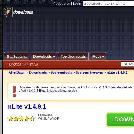
Registreren
|
Login:
Startpagina
Downloads
Top downloads
Meer
8/9/2026 1:44:17 AM
AfterDawn
>
Downloads
>
Systeemtools
>
Systeem tweaken
>
nLite v1.4.9.1
Dit is een oude versie van deze software. Je kunt ook de
v1.4.9.3 (laatste stabiele 
of de
v1.4.9.3 Beta 2 (laatste beta versie)
.
nLite v1.4.9.1
Freeware
DOW
Win2k / WinXP