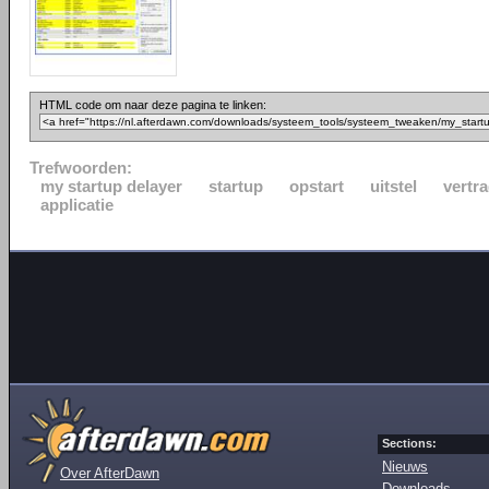
HTML code om naar deze pagina te linken:
Trefwoorden:
my startup delayer
startup
opstart
uitstel
vertr
applicatie
Sections:
Nieuws
Over AfterDawn
Downloads