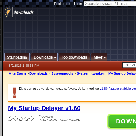
Registreren
|
Login:
Startpagina
Downloads
Top downloads
Meer
8/9/2026 1:38:38 PM
AfterDawn
>
Downloads
>
Systeemtools
>
Systeem tweaken
>
My Startup Delay
Dit is een oude versie van deze software. Je kunt ook de
v1.80 (laatste stabiele ver
My Startup Delayer v1.60
Freeware
DOW
Vista / Win2k / Win7 / WinXP