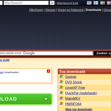
|
Wachtwoord kwijt
AfterDawn
|
Nieuws
|
Vraag en Antwoord
|
Downloads
|
Discu
er v1.60
Top downloads
X
sie)
downloaden.
Spotnet
DVD Shrink
coverXP Free
QuickPar (nederlands)
NLOAD
MakeMKV
HWiNFO64
Meer top downloads