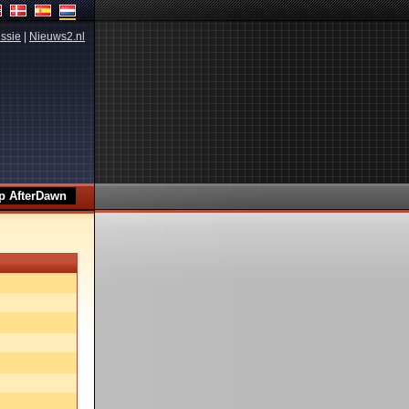
ssie
|
Nieuws2.nl