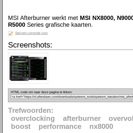
MSI Afterburner werkt met
MSI NX8000, N9000
R5000
Series grafische kaarten.
Stel een correctie voor
Screenshots:
HTML code om naar deze pagina te linken:
Trefwoorden:
overclocking
afterburner
overvo
boost
performance
nx8000