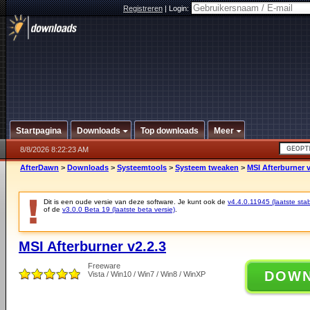
Registreren
|
Login:
Startpagina
Downloads
Top downloads
Meer
8/8/2026 8:22:23 AM
AfterDawn
>
Downloads
>
Systeemtools
>
Systeem tweaken
>
MSI Afterburner v
Dit is een oude versie van deze software. Je kunt ook de
v4.4.0.11945 (laatste stab
of de
v3.0.0 Beta 19 (laatste beta versie)
.
MSI Afterburner v2.2.3
Freeware
DOW
Vista / Win10 / Win7 / Win8 / WinXP