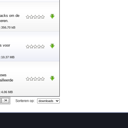
hacks om de
teren.
:
356.70 kB
s voor
:
10.37 MB
dows
illeerde
:
4.06 MB
Sorteren op: