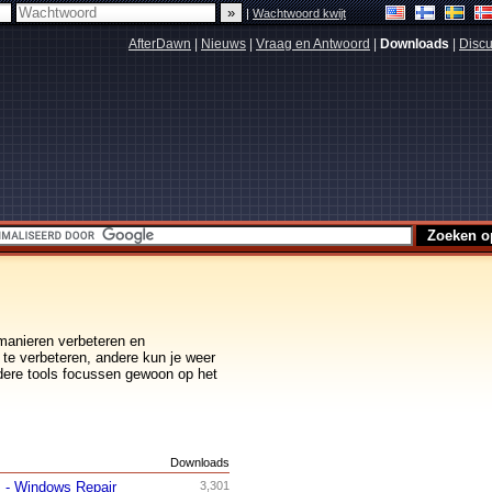
|
Wachtwoord kwijt
AfterDawn
|
Nieuws
|
Vraag en Antwoord
|
Downloads
|
Discu
 manieren verbeteren en
 te verbeteren, andere kun je weer
dere tools focussen gewoon op het
s
Downloads
 - Windows Repair
3,301