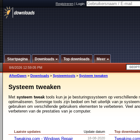
Registreren
|
Login:
Startpagina
Downloads
Top downloads
Meer
8/6/2026 12:59:05 PM
AfterDawn
>
Downloads
>
Systeemtools
>
Systeem tweaken
Systeem tweaken
Met
systeem tweak
tools kun je je besturingssysteem op verschillende
optimaliseren. Sommige tools zijn bedoel om het uiterlijk van je systeem
gebruiken om verschillende gebruikers elementen te verbeteren. Veel an
verbeteren van de prestaties van je computer.
Laatste updates
Update datum
Top download
Tweaking.com - Windows Repair
18-08-2020
Tweaking.com