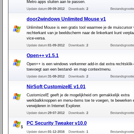
Metro apps sluiten aan te passen.
Update datum:
09-09-2012
Downloads :
2
Bestandsgrootte
door2windows Unlimited Mouse v1
Unlimited Mouse is een gratis tool waarmee je de muiscursor 
rechterkant van je beeldscherm naar de linkerkant kunt verpl
vice-versa.
Update datum:
01-09-2012
Downloads :
2
Bestandsgrootte
Open++ v1.5.1
Open++ is een windows verkenner add-in dat extra rechtsklik-
toevoegt aan een bestand- en map contextmenu.
Update datum:
31-08-2012
Downloads :
2
Bestandsgrootte
NirSoft CustomizeIE v1.01
CustomizeIE geeft je de mogelijkheid om gemakkelijk extra
werkbalkknoppen en menu-items toe te voegen, te bewerken 
verwijderen in Internet Explorer.
Update datum:
29-07-2012
Downloads :
2
Bestandsgrootte
PC Security Tweaker v10.0
Update datum:
01-12-2016
Downloads :
1
Bestandsgrootte