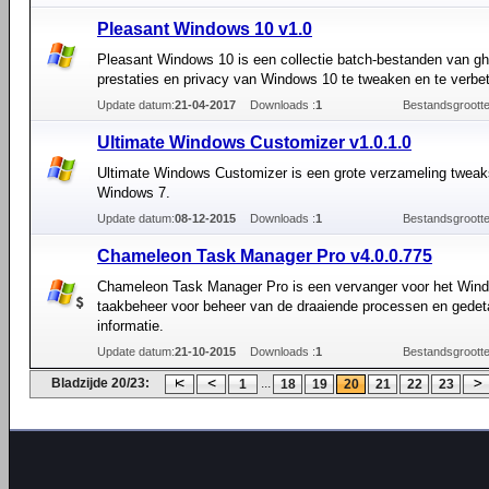
Pleasant Windows 10 v1.0
Pleasant Windows 10 is een collectie batch-bestanden van g
prestaties en privacy van Windows 10 te tweaken en te verbe
Update datum:
21-04-2017
Downloads :
1
Bestandsgrootte
Ultimate Windows Customizer v1.0.1.0
Ultimate Windows Customizer is een grote verzameling tweak
Windows 7.
Update datum:
08-12-2015
Downloads :
1
Bestandsgrootte
Сhameleon Task Manager Pro v4.0.0.775
Сhameleon Task Manager Pro is een vervanger voor het Win
taakbeheer voor beheer van de draaiende processen en gedeta
informatie.
Update datum:
21-10-2015
Downloads :
1
Bestandsgrootte
Bladzijde 20/23:
...
1
18
19
20
21
22
23