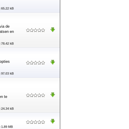
:
65.22 kB
via de
aatsen en
:
78.42 kB
opties
:
97.03 kB
en te
:
24.34 kB
:
1.89 MB