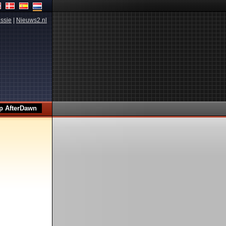
ssie
|
Nieuws2.nl