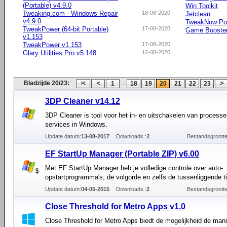
(Portable) v4.9.0
Win Toolkit
Tweaking.com - Windows Repair
18-08-2020
Jetclean
v4.9.0
TweakNow Po
TweakPower (64-bit Portable)
17-08-2020
Game Booste
v1.153
TweakPower v1.153
17-08-2020
Glary Utilities Pro v5.148
12-08-2020
Bladzijde 20/23:
...
1
18
19
20
21
22
23
3DP Cleaner v14.12
3DP Cleaner is tool voor het in- en uitschakelen van process
services in Windows.
Update datum:
13-08-2017
Downloads :
2
Bestandsgrootte
EF StartUp Manager (Portable ZIP) v6.00
Met EF StartUp Manager heb je volledige controle over auto-
opstartprogramma's, de volgorde en zelfs de tussenliggende ti
Update datum:
04-05-2015
Downloads :
2
Bestandsgrootte
Close Threshold for Metro Apps v1.0
Close Threshold for Metro Apps biedt de mogelijkheid de man