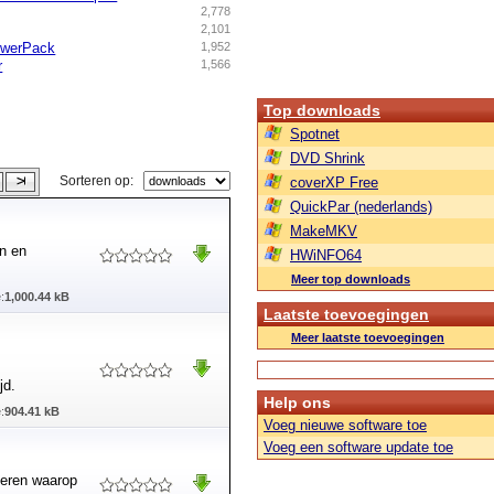
2,778
2,101
werPack
1,952
r
1,566
Top downloads
Spotnet
DVD Shrink
Sorteren op:
coverXP Free
QuickPar (nederlands)
MakeMKV
en en
HWiNFO64
Meer top downloads
:
1,000.44 kB
Laatste toevoegingen
Meer laatste toevoegingen
jd.
Help ons
:
904.41 kB
Voeg nieuwe software toe
Voeg een software update toe
ieren waarop