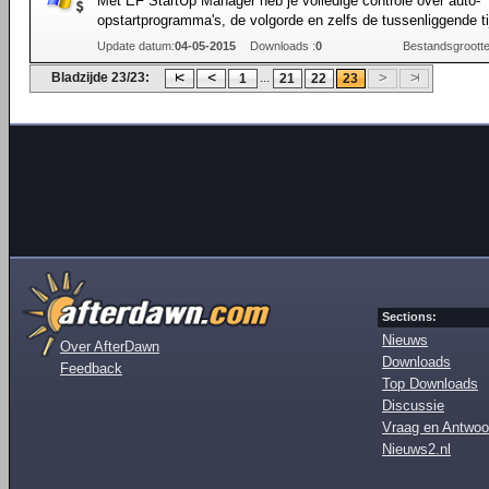
Met EF StartUp Manager heb je volledige controle over auto-
opstartprogramma's, de volgorde en zelfs de tussenliggende ti
Update datum:
04-05-2015
Downloads :
0
Bestandsgrootte
Bladzijde 23/23:
...
1
21
22
23
Sections:
Nieuws
Over AfterDawn
Downloads
Feedback
Top Downloads
Discussie
Vraag en Antwoo
Nieuws2.nl