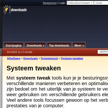
Registreren
|
Login:
Startpagina
Downloads
Top downloads
Meer
8/7/2026 11:17:44 AM
AfterDawn
>
Downloads
>
Systeemtools
>
Systeem tweaken
Systeem tweaken
Met
systeem tweak
tools kun je je besturings
verschillende manieren verbeteren en optimali
zijn bedoel om het uiterlijk van je systeem te v
weer gebruiken om verschillende gebruikers el
Veel andere tools focussen gewoon op het ver
prestaties van je computer.