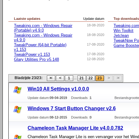
Laatste updates
Update datum
Top download
Tweaking.com - Windows Repair
18-08-2020
Tweaking.com
(Portable) v4.9.0
Win Toolkit
Tweaking.com - Windows Repair
18-08-2020
Jetclean
v4.9.0
TweakNow Po
TweakPower (64-bit Portable)
17-08-2020
Game Booste
v1.153
TweakPower v1.153
17-08-2020
Glary Utilities Pro v5.148
12-08-2020
Bladzijde 23/23:
...
1
21
22
23
Win10 All Settings v1.0.0.0
Update datum:
09-04-2019
Downloads :
1
Bestandsgrootte
Windows 7 Start Button Changer v2.6
Update datum:
08-12-2015
Downloads :
0
Bestandsgrootte
Сhameleon Task Manager Lite v4.0.0.782
Сhameleon Task Manager Lite is een vervanger voor het Win