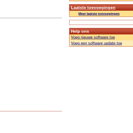
Laatste toevoegingen
Meer laatste toevoegingen
Help ons
Voeg nieuwe software toe
Voeg een software update toe