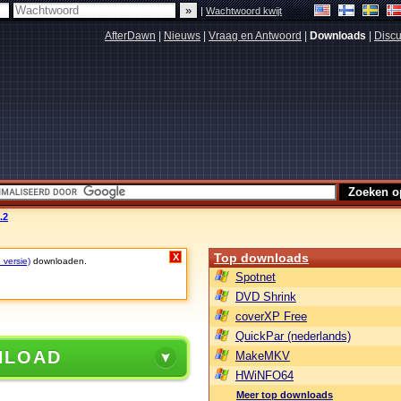
|
Wachtwoord kwijt
AfterDawn
|
Nieuws
|
Vraag en Antwoord
|
Downloads
|
Discu
.2
Top downloads
X
 versie)
downloaden.
Spotnet
DVD Shrink
coverXP Free
QuickPar (nederlands)
NLOAD
MakeMKV
HWiNFO64
Meer top downloads