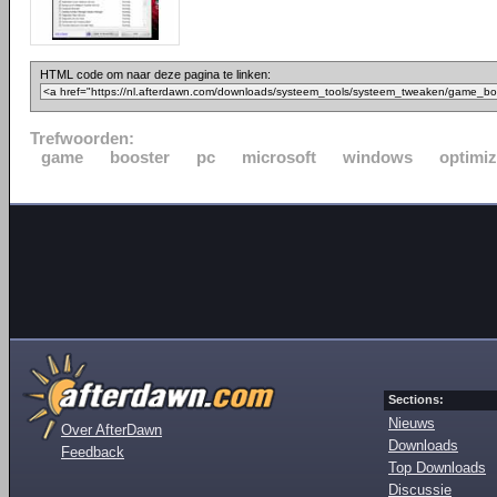
HTML code om naar deze pagina te linken:
Trefwoorden:
game
booster
pc
microsoft
windows
optimi
Sections:
Nieuws
Over AfterDawn
Downloads
Feedback
Top Downloads
Discussie