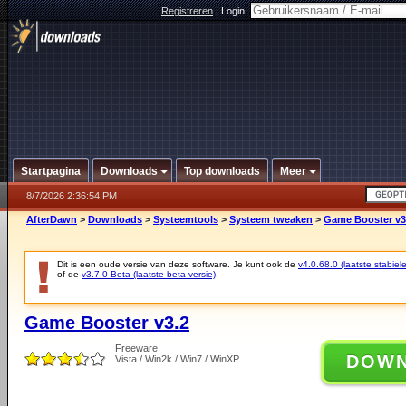
Registreren
|
Login:
Startpagina
Downloads
Top downloads
Meer
8/7/2026 2:36:54 PM
AfterDawn
>
Downloads
>
Systeemtools
>
Systeem tweaken
>
Game Booster v3
Dit is een oude versie van deze software. Je kunt ook de
v4.0.68.0 (laatste stabiele
of de
v3.7.0 Beta (laatste beta versie)
.
Game Booster v3.2
Freeware
DOW
Vista / Win2k / Win7 / WinXP