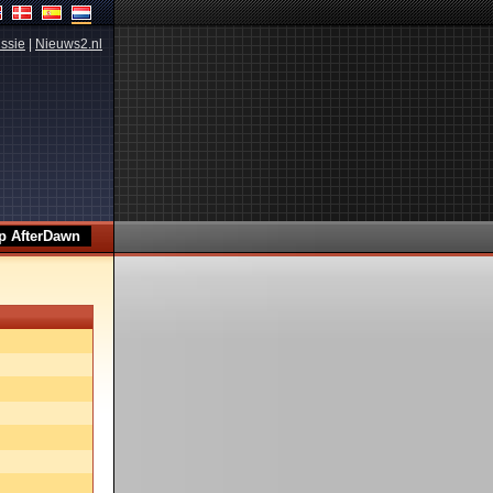
ssie
|
Nieuws2.nl