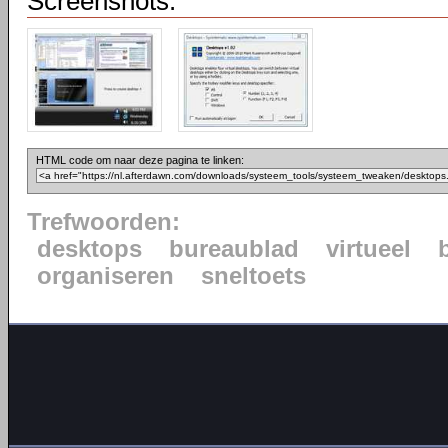
Screenshots:
HTML code om naar deze pagina te linken:
Trefwoorden:
desktops
bureaublad
virtueel
organiseren
sneltoets