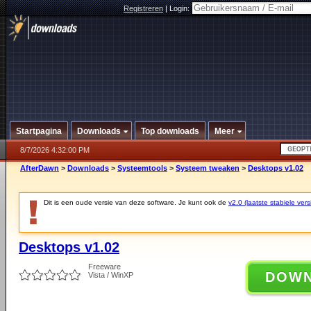
Registreren
|
Login:
Startpagina
Downloads
Top downloads
Meer
8/7/2026 4:32:00 PM
AfterDawn
>
Downloads
>
Systeemtools
>
Systeem tweaken
>
Desktops v1.02
Dit is een oude versie van deze software. Je kunt ook de
v2.0 (laatste stabiele vers
Desktops v1.02
Freeware
DOW
Vista / WinXP