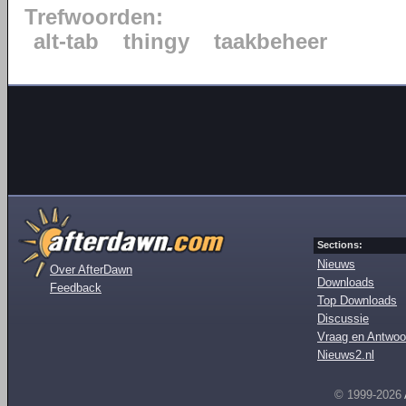
Trefwoorden:
alt-tab
thingy
taakbeheer
Sections:
Nieuws
Over AfterDawn
Downloads
Feedback
Top Downloads
Discussie
Vraag en Antwoo
Nieuws2.nl
© 1999-2026