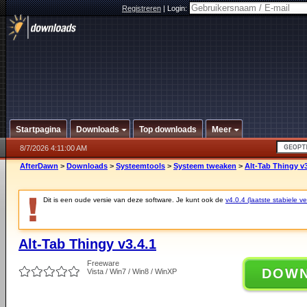
Registreren
|
Login:
Startpagina
Downloads
Top downloads
Meer
8/7/2026 4:11:00 AM
AfterDawn
>
Downloads
>
Systeemtools
>
Systeem tweaken
>
Alt-Tab Thingy v3
Dit is een oude versie van deze software. Je kunt ook de
v4.0.4 (laatste stabiele ve
Alt-Tab Thingy v3.4.1
Freeware
DOW
Vista / Win7 / Win8 / WinXP